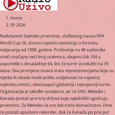
Home
SP 2026
Nadolazeće Svjetsko prvenstvo, službenog naziva FIFA
World Cup 26, donosi najveću revoluciju u formatu
natjecanja od 1998. godine. Proširenje na 48 sudionika
znači značajno veći broj utakmica, ukupno čak 104 u
usporedbi s dosadašnje 64, što će turnir produžiti na 39
dana. Ova promjena otvara vrata reprezentacijama koje su
rijetko ili nikada imale priliku sudjelovati na najvećoj
svjetskoj smotri, obećavajući globalniji i neizvjesniji turnir.
Organizacija je također povijesna, jer će SAD, Meksiko i
Kanada postati prvi trio država koje zajednički ugošćuju
prvenstvo. Za Meksiko će ovo biti treće domaćinstvo, čime
će postati apsolutni rekorder, dok će Kanada po prvi put