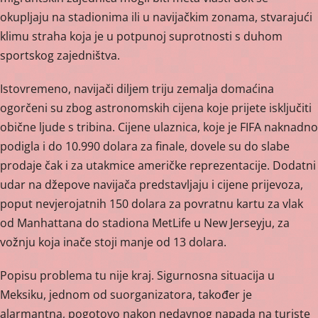
okupljaju na stadionima ili u navijačkim zonama, stvarajući
klimu straha koja je u potpunoj suprotnosti s duhom
sportskog zajedništva.
Istovremeno, navijači diljem triju zemalja domaćina
ogorčeni su zbog astronomskih cijena koje prijete isključiti
obične ljude s tribina. Cijene ulaznica, koje je FIFA naknadno
podigla i do 10.990 dolara za finale, dovele su do slabe
prodaje čak i za utakmice američke reprezentacije. Dodatni
udar na džepove navijača predstavljaju i cijene prijevoza,
poput nevjerojatnih 150 dolara za povratnu kartu za vlak
od Manhattana do stadiona MetLife u New Jerseyju, za
vožnju koja inače stoji manje od 13 dolara.
Popisu problema tu nije kraj. Sigurnosna situacija u
Meksiku, jednom od suorganizatora, također je
alarmantna, pogotovo nakon nedavnog napada na turiste