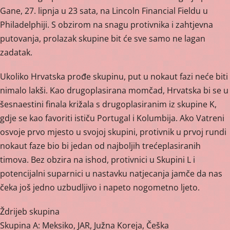
Gane, 27. lipnja u 23 sata, na Lincoln Financial Fieldu u
Philadelphiji. S obzirom na snagu protivnika i zahtjevna
putovanja, prolazak skupine bit će sve samo ne lagan
zadatak.
Ukoliko Hrvatska prođe skupinu, put u nokaut fazi neće biti
nimalo lakši. Kao drugoplasirana momčad, Hrvatska bi se u
šesnaestini finala križala s drugoplasiranim iz skupine K,
gdje se kao favoriti ističu Portugal i Kolumbija. Ako Vatreni
osvoje prvo mjesto u svojoj skupini, protivnik u prvoj rundi
nokaut faze bio bi jedan od najboljih trećeplasiranih
timova. Bez obzira na ishod, protivnici u Skupini L i
potencijalni suparnici u nastavku natjecanja jamče da nas
čeka još jedno uzbudljivo i napeto nogometno ljeto.
Ždrijeb skupina
Skupina A: Meksiko, JAR, Južna Koreja, Češka