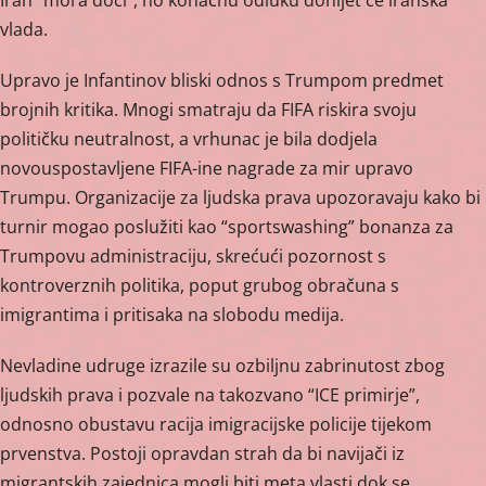
Iran “mora doći”, no konačnu odluku donijet će iranska
vlada.
Upravo je Infantinov bliski odnos s Trumpom predmet
brojnih kritika. Mnogi smatraju da FIFA riskira svoju
političku neutralnost, a vrhunac je bila dodjela
novouspostavljene FIFA-ine nagrade za mir upravo
Trumpu. Organizacije za ljudska prava upozoravaju kako bi
turnir mogao poslužiti kao “sportswashing” bonanza za
Trumpovu administraciju, skrećući pozornost s
kontroverznih politika, poput grubog obračuna s
imigrantima i pritisaka na slobodu medija.
Nevladine udruge izrazile su ozbiljnu zabrinutost zbog
ljudskih prava i pozvale na takozvano “ICE primirje”,
odnosno obustavu racija imigracijske policije tijekom
prvenstva. Postoji opravdan strah da bi navijači iz
migrantskih zajednica mogli biti meta vlasti dok se