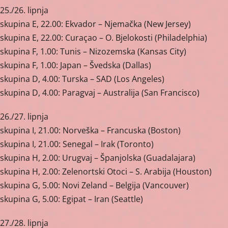
25./26. lipnja
skupina E, 22.00: Ekvador – Njemačka (New Jersey)
skupina E, 22.00: Curaçao – O. Bjelokosti (Philadelphia)
skupina F, 1.00: Tunis – Nizozemska (Kansas City)
skupina F, 1.00: Japan – Švedska (Dallas)
skupina D, 4.00: Turska – SAD (Los Angeles)
skupina D, 4.00: Paragvaj – Australija (San Francisco)
26./27. lipnja
skupina I, 21.00: Norveška – Francuska (Boston)
skupina I, 21.00: Senegal – Irak (Toronto)
skupina H, 2.00: Urugvaj – Španjolska (Guadalajara)
skupina H, 2.00: Zelenortski Otoci – S. Arabija (Houston)
skupina G, 5.00: Novi Zeland – Belgija (Vancouver)
skupina G, 5.00: Egipat – Iran (Seattle)
27./28. lipnja