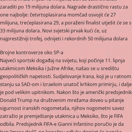
zaraditi po 19 milijuna dolara. Nagrade drastično rastu za
one najbolje: četvrtoplasirana momčad osvojit će 27
milijuna, trećeplasirana 29, a poraženi finalist utješit će se s
33 milijuna dolara. Novi svjetski prvak kući će, uz
najprestižniji trofej, odnijeti i rekordnih 50 milijuna dolara
Brojne kontroverze oko SP-a
Najveći sportski događaj na svijetu, koji počinje 11. lipnja
utakmicom Meksika i Južne Afrike, našao se u središtu
geopolitičkih napetosti. Sudjelovanje Irana, koji je u ratnom
stanju sa SAD-om i Izraelom unatoč krhkom primirju, i dalje
je pod velikim upitnikom. Nakon što je američki predsjednik
Donald Trump na društvenim mrežama doveo u pitanje
sigurnost iranskih nogometaša, njihov nogometni savez
zatražio je premještanje utakmica u Meksiko, što je FIFA
odbila. Predsjednik FIFA-e Gianni Infantino poručio je da