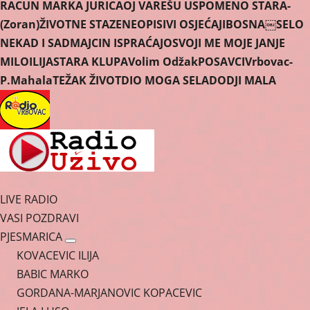
RACUN MARKA JURICA
OJ VAREŠU USPOMENO STARA-
(Zoran)
ŽIVOTNE STAZE
NEOPISIVI OSJEĆAJI
BOSNA￼
SELO
NEKAD I SAD
MAJCIN ISPRAĆAJ
OSVOJI ME MOJE JANJE
MILO
ILIJA
STARA KLUPA
Volim Odžak
POSAVCI
Vrbovac-
P.Mahala
TEŽAK ŽIVOT
DIO MOGA SELA
DODJI MALA
LIVE RADIO
VASI POZDRAVI
PJESMARICA
KOVACEVIC ILIJA
BABIC MARKO
GORDANA-MARJANOVIC KOPACEVIC