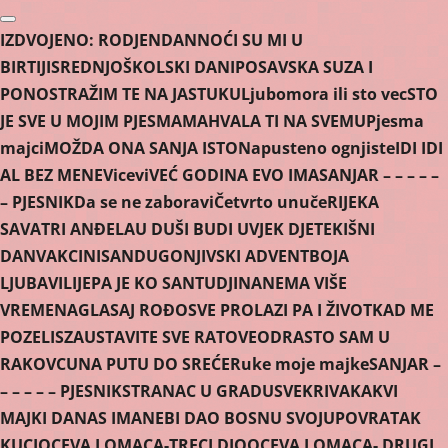
Skip
to
IZDVOJENO:
RODJENDAN
NOĆI SU MI U
content
BIRTIJI
SREDNJOŠKOLSKI DANI
POSAVSKA SUZA I
PONOS
TRAŽIM TE NA JASTUKU
Ljubomora ili sto vec
STO
JE SVE U MOJIM PJESMAMA
HVALA TI NA SVEMU
Pjesma
majci
MOŽDA ONA SANJA ISTO
Napusteno ognjiste
IDI IDI
AL BEZ MENE
Vicevi
VEĆ GODINA EVO IMA
SANJAR – – – – –
– PJESNIK
Da se ne zaboravi
Četvrto unuče
RIJEKA
SAVA
TRI ANĐELA
U DUŠI BUDI UVJEK DJETE
KIŠNI
DAN
VAKCINISAN
DUGONJIVSKI ADVENT
BOJA
LJUBAVI
LIJEPA JE KO SAN
TUDJINA
NEMA VIŠE
VREMENA
GLASAJ ROĐO
SVE PROLAZI PA I ŽIVOT
KAD ME
POZELIS
ZAUSTAVITE SVE RATOVE
ODRASTO SAM U
RAKOVCU
NA PUTU DO SREĆE
Ruke moje majke
SANJAR –
– – – – – PJESNIK
STRANAC U GRADU
SVEKRIVA
KAKVI
MAJKI DANAS IMA
NEBI DAO BOSNU SVOJU
POVRATAK
KUCI
OCEVA LOMACA-TRECI DIO
OCEVA LOMACA- DRUGI