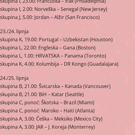
skupina I, 23.00: Francuska – Irak (Philadelphia)
skupina I, 2.00: Norveška – Senegal (New Jersey)
skupina J, 5.00: Jordan – Alžir (San Francisco)
23./24. lipnja
skupina K, 19.00: Portugal – Uzbekistan (Houston)
skupina L, 22.00: Engleska – Gana (Boston)
skupina L, 1.00: HRVATSKA – Panama (Toronto)
skupina K, 4.00: Kolumbija – DR Kongo (Guadalajara)
24./25. lipnja
skupina B, 21.00: Švicarska – Kanada (Vancouver)
skupina B, 21.00: BiH – Katar (Seattle)
skupina C, ponoć: Škotska – Brazil (Miami)
skupina C, ponoć: Maroko – Haiti (Atlanta)
skupina A, 3.00: Češka – Meksiko (Mexico City)
skupina A, 3.00: JAR – J. Koreja (Monterrey)