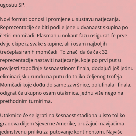
ugostiti SP.
Novi format donosi i promjene u sustavu natjecanja.
Reprezentacije će biti podijeljene u dvanaest skupina po
četiri momčadi. Plasman u nokaut fazu osigurat će prve
dvije ekipe iz svake skupine, ali i osam najboljih
trećeplasiranih momčadi. To znači da će čak 32
reprezentacije nastaviti natjecanje, koje po prvi put u
povijesti započinje šesnaestinom finala, dodajući još jednu
eliminacijsku rundu na putu do toliko željenog trofeja.
Momčadi koje dođu do same završnice, polufinala i finala,
odigrat će ukupno osam utakmica, jednu više nego na
prethodnim turnirima.
Utakmice će se igrati na šesnaest stadiona u isto toliko
gradova diljem Sjeverne Amerike, pružajući navijačima
jedinstvenu priliku za putovanje kontinentom. Najviše