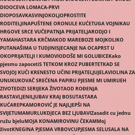
DIO
OCEVA LOMACA-PRVI
DIO
POSAVKA
SVINJOKOLJ
OPROSTITE
RODITELJI
NAPUŠTENE ORONULE KUĆE
TUGA VOJNIKA
U
HRGOVE SRCE VUČE
PATNJA PRIJATELJA
RODJO I
YAMAHA
STARA KRČMA
KOD MARE
BOZE MOJ
KOLIKO
PUTA
NAŠIMA U TUDJINI
SJECANJE NA OCA
PRST U
OKO
PRIJATELJI I KUMOVI
ODOŠE MI GOLUBICE
Kako
pjesmu zapoceti
S TETKOM KROZ PUBERTET
KAD SE
SVOJOJ KUĆI KRENE
STO UČINI PRIJATELJU
JELA
VIOLINA ZA
UNUKU
KOVAČ SREĆE
NA PAPIRU PJESME MI UMIRU
EH
ZIVOTE
DIZI SE
RIJEKA ŽIVOTA
OD ROÐENJA
RASTAVLJENI
LJUBAV KRAJ BOSUTA
STARA
KUĆA
REPKA
MOROVIĆ JE NAJLJEPŠI NA
SVIJETU
MAMURLUK
DJECA BEZ LJUBAVI
Zasadit cu jednu
ružu bjelu
MOJA KONA
MIROVINU ČEKAM
Moj
život
KNEGINA PJESMA VRBOVCU
PJESMA SELU
SALA NA