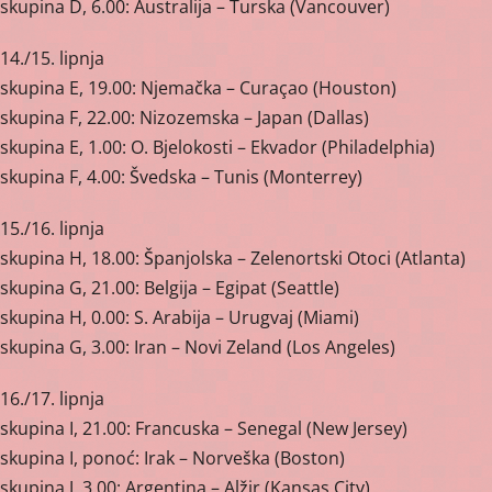
skupina D, 6.00: Australija – Turska (Vancouver)
14./15. lipnja
skupina E, 19.00: Njemačka – Curaçao (Houston)
skupina F, 22.00: Nizozemska – Japan (Dallas)
skupina E, 1.00: O. Bjelokosti – Ekvador (Philadelphia)
skupina F, 4.00: Švedska – Tunis (Monterrey)
15./16. lipnja
skupina H, 18.00: Španjolska – Zelenortski Otoci (Atlanta)
skupina G, 21.00: Belgija – Egipat (Seattle)
skupina H, 0.00: S. Arabija – Urugvaj (Miami)
skupina G, 3.00: Iran – Novi Zeland (Los Angeles)
16./17. lipnja
skupina I, 21.00: Francuska – Senegal (New Jersey)
skupina I, ponoć: Irak – Norveška (Boston)
skupina J, 3.00: Argentina – Alžir (Kansas City)