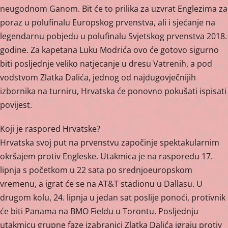
neugodnom Ganom. Bit će to prilika za uzvrat Englezima za
poraz u polufinalu Europskog prvenstva, ali i sjećanje na
legendarnu pobjedu u polufinalu Svjetskog prvenstva 2018.
godine. Za kapetana Luku Modrića ovo će gotovo sigurno
biti posljednje veliko natjecanje u dresu Vatrenih, a pod
vodstvom Zlatka Dalića, jednog od najdugovječnijih
izbornika na turniru, Hrvatska će ponovno pokušati ispisati
povijest.
Koji je raspored Hrvatske?
Hrvatska svoj put na prvenstvu započinje spektakularnim
okršajem protiv Engleske. Utakmica je na rasporedu 17.
lipnja s početkom u 22 sata po srednjoeuropskom
vremenu, a igrat će se na AT&T stadionu u Dallasu. U
drugom kolu, 24. lipnja u jedan sat poslije ponoći, protivnik
će biti Panama na BMO Fieldu u Torontu. Posljednju
utakmicu grupne faze izabranici Zlatka Dalića igraju protiv