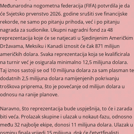
Međunarodna nogometna federacija (FIFA) potvrdila je da
će Svjetsko prvenstvo 2026. godine srušiti sve financijske
rekorde, ne samo po pitanju prihoda, već i po pitanju
nagrada za sudionike. Ukupni nagradni fond za 48
reprezentacija koje će se natjecati u Sjedinjenim Američkim
Državama, Meksiku i Kanadi iznosit će čak 871 milijun
američkih dolara. Svaka reprezentacija koja se kvalificirala
na turnir već je osigurala minimalno 12,5 milijuna dolara.
Taj iznos sastoji se od 10 milijuna dolara za sam plasman te
dodatnih 2,5 milijuna dolara namijenjenih pokrivanju
troškova priprema, što je povećanje od milijun dolara u
odnosu na ranije planove.
Naravno, što reprezentacija bude uspješnija, to će i zarada
biti veća. Prolazak skupine i ulazak u nokaut-fazu, odnosno
među 32 najbolje ekipe, donosi 11 milijuna dolara. Ulazak u
osminu finala vrijedi 15 milijuna, dok će četvrtfinalisti