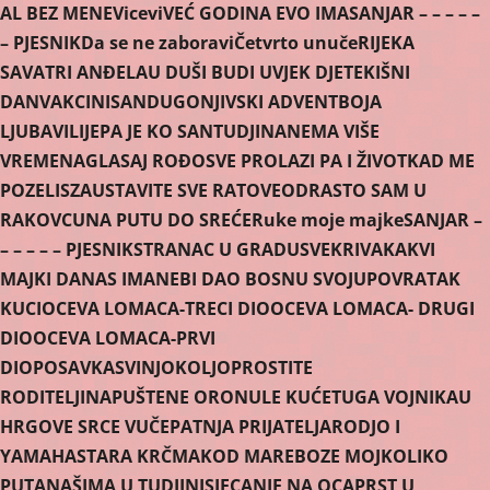
AL BEZ MENE
Vicevi
VEĆ GODINA EVO IMA
SANJAR – – – – –
– PJESNIK
Da se ne zaboravi
Četvrto unuče
RIJEKA
SAVA
TRI ANĐELA
U DUŠI BUDI UVJEK DJETE
KIŠNI
DAN
VAKCINISAN
DUGONJIVSKI ADVENT
BOJA
LJUBAVI
LIJEPA JE KO SAN
TUDJINA
NEMA VIŠE
VREMENA
GLASAJ ROĐO
SVE PROLAZI PA I ŽIVOT
KAD ME
POZELIS
ZAUSTAVITE SVE RATOVE
ODRASTO SAM U
RAKOVCU
NA PUTU DO SREĆE
Ruke moje majke
SANJAR –
– – – – – PJESNIK
STRANAC U GRADU
SVEKRIVA
KAKVI
MAJKI DANAS IMA
NEBI DAO BOSNU SVOJU
POVRATAK
KUCI
OCEVA LOMACA-TRECI DIO
OCEVA LOMACA- DRUGI
DIO
OCEVA LOMACA-PRVI
DIO
POSAVKA
SVINJOKOLJ
OPROSTITE
RODITELJI
NAPUŠTENE ORONULE KUĆE
TUGA VOJNIKA
U
HRGOVE SRCE VUČE
PATNJA PRIJATELJA
RODJO I
YAMAHA
STARA KRČMA
KOD MARE
BOZE MOJ
KOLIKO
PUTA
NAŠIMA U TUDJINI
SJECANJE NA OCA
PRST U