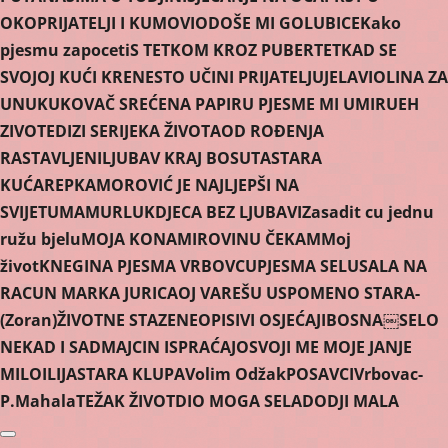
OKO
PRIJATELJI I KUMOVI
ODOŠE MI GOLUBICE
Kako
pjesmu zapoceti
S TETKOM KROZ PUBERTET
KAD SE
SVOJOJ KUĆI KRENE
STO UČINI PRIJATELJU
JELA
VIOLINA ZA
UNUKU
KOVAČ SREĆE
NA PAPIRU PJESME MI UMIRU
EH
ZIVOTE
DIZI SE
RIJEKA ŽIVOTA
OD ROÐENJA
RASTAVLJENI
LJUBAV KRAJ BOSUTA
STARA
KUĆA
REPKA
MOROVIĆ JE NAJLJEPŠI NA
SVIJETU
MAMURLUK
DJECA BEZ LJUBAVI
Zasadit cu jednu
ružu bjelu
MOJA KONA
MIROVINU ČEKAM
Moj
život
KNEGINA PJESMA VRBOVCU
PJESMA SELU
SALA NA
RACUN MARKA JURICA
OJ VAREŠU USPOMENO STARA-
(Zoran)
ŽIVOTNE STAZE
NEOPISIVI OSJEĆAJI
BOSNA￼
SELO
NEKAD I SAD
MAJCIN ISPRAĆAJ
OSVOJI ME MOJE JANJE
MILO
ILIJA
STARA KLUPA
Volim Odžak
POSAVCI
Vrbovac-
P.Mahala
TEŽAK ŽIVOT
DIO MOGA SELA
DODJI MALA