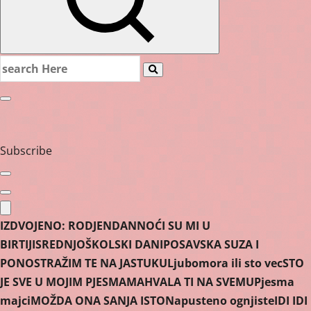
Search
for:
Subscribe
IZDVOJENO:
RODJENDAN
NOĆI SU MI U
BIRTIJI
SREDNJOŠKOLSKI DANI
POSAVSKA SUZA I
PONOS
TRAŽIM TE NA JASTUKU
Ljubomora ili sto vec
STO
JE SVE U MOJIM PJESMAMA
HVALA TI NA SVEMU
Pjesma
majci
MOŽDA ONA SANJA ISTO
Napusteno ognjiste
IDI IDI