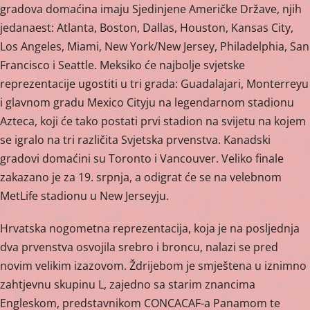
gradova domaćina imaju Sjedinjene Američke Države, njih
jedanaest: Atlanta, Boston, Dallas, Houston, Kansas City,
Los Angeles, Miami, New York/New Jersey, Philadelphia, San
Francisco i Seattle. Meksiko će najbolje svjetske
reprezentacije ugostiti u tri grada: Guadalajari, Monterreyu
i glavnom gradu Mexico Cityju na legendarnom stadionu
Azteca, koji će tako postati prvi stadion na svijetu na kojem
se igralo na tri različita Svjetska prvenstva. Kanadski
gradovi domaćini su Toronto i Vancouver. Veliko finale
zakazano je za 19. srpnja, a odigrat će se na velebnom
MetLife stadionu u New Jerseyju.
Hrvatska nogometna reprezentacija, koja je na posljednja
dva prvenstva osvojila srebro i broncu, nalazi se pred
novim velikim izazovom. Ždrijebom je smještena u iznimno
zahtjevnu skupinu L, zajedno sa starim znancima
Engleskom, predstavnikom CONCACAF-a Panamom te