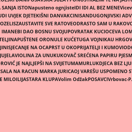
SANJA ISTO
Napusteno ognjiste
IDI IDI AL BEZ MENE
Vicev
UDI UVJEK DJETE
KIŠNI DAN
VAKCINISAN
DUGONJIVSKI AD
OZELIS
ZAUSTAVITE SVE RATOVE
ODRASTO SAM U RAKOV
 IMA
NEBI DAO BOSNU SVOJU
POVRATAK KUCI
OCEVA LOM
ELJI
NAPUŠTENE ORONULE KUĆE
TUGA VOJNIKA
U HRGOV
JINI
SJECANJE NA OCA
PRST U OKO
PRIJATELJI I KUMOVI
OD
JU
JELA
VIOLINA ZA UNUKU
KOVAČ SREĆE
NA PAPIRU PJES
OVIĆ JE NAJLJEPŠI NA SVIJETU
MAMURLUK
DJECA BEZ LJ
U
SALA NA RACUN MARKA JURICA
OJ VAREŠU USPOMENO ST
JE MILO
ILIJA
STARA KLUPA
Volim Odžak
POSAVCI
Vrbovac-P