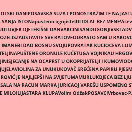
OLSKI DANI
POSAVSKA SUZA I PONOS
TRAŽIM TE NA JAS
SANJA ISTO
Napusteno ognjiste
IDI IDI AL BEZ MENE
Vicev
UDI UVJEK DJETE
KIŠNI DAN
VAKCINISAN
DUGONJIVSKI AD
OZELIS
ZAUSTAVITE SVE RATOVE
ODRASTO SAM U RAKOV
 IMA
NEBI DAO BOSNU SVOJU
POVRATAK KUCI
OCEVA LOM
ELJI
NAPUŠTENE ORONULE KUĆE
TUGA VOJNIKA
U HRGOV
JINI
SJECANJE NA OCA
PRST U OKO
PRIJATELJI I KUMOVI
OD
JU
JELA
VIOLINA ZA UNUKU
KOVAČ SREĆE
NA PAPIRU PJES
OVIĆ JE NAJLJEPŠI NA SVIJETU
MAMURLUK
DJECA BEZ LJ
U
SALA NA RACUN MARKA JURICA
OJ VAREŠU USPOMENO ST
JE MILO
ILIJA
STARA KLUPA
Volim Odžak
POSAVCI
Vrbovac-P