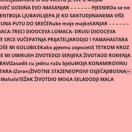
i
VEĆ GODINA EVO IMA
SANJAR – – – – – – PJESNIK
Da se ne
VENT
BOJA LJUBAVI
LIJEPA JE KO SAN
TUDJINA
NEMA VIŠE
CU
NA PUTU DO SREĆE
Ruke moje majke
SANJAR – – – – – –
ACA-TRECI DIO
OCEVA LOMACA- DRUGI DIO
OCEVA
E SRCE VUČE
PATNJA PRIJATELJA
RODJO I YAMAHA
STARA
OŠE MI GOLUBICE
Kako pjesmu zapoceti
S TETKOM KROZ
ME MI UMIRU
EH ZIVOTE
DIZI SE
RIJEKA ŽIVOTA
OD ROÐENJA
UBAVI
Zasadit cu jednu ružu bjelu
MOJA KONA
MIROVINU
ARA-(Zoran)
ŽIVOTNE STAZE
NEOPISIVI OSJEĆAJI
BOSNA￼
.Mahala
TEŽAK ŽIVOT
DIO MOGA SELA
DODJI MALA