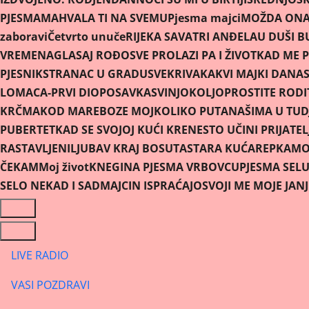
PJESMAMA
HVALA TI NA SVEMU
Pjesma majci
MOŽDA ONA 
zaboravi
Četvrto unuče
RIJEKA SAVA
TRI ANĐELA
U DUŠI B
VREMENA
GLASAJ ROĐO
SVE PROLAZI PA I ŽIVOT
KAD ME P
PJESNIK
STRANAC U GRADU
SVEKRIVA
KAKVI MAJKI DANAS
LOMACA-PRVI DIO
POSAVKA
SVINJOKOLJ
OPROSTITE RODIT
KRČMA
KOD MARE
BOZE MOJ
KOLIKO PUTA
NAŠIMA U TUD
PUBERTET
KAD SE SVOJOJ KUĆI KRENE
STO UČINI PRIJATEL
RASTAVLJENI
LJUBAV KRAJ BOSUTA
STARA KUĆA
REPKA
MOR
ČEKAM
Moj život
KNEGINA PJESMA VRBOVCU
PJESMA SEL
SELO NEKAD I SAD
MAJCIN ISPRAĆAJ
OSVOJI ME MOJE JAN
LIVE RADIO
VASI POZDRAVI