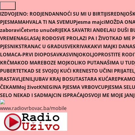
Skip
to
IZDVOJENO:
RODJENDAN
NOĆI SU MI U BIRTIJI
SREDNJOŠK
content
PJESMAMA
HVALA TI NA SVEMU
Pjesma majci
MOŽDA ONA 
zaboravi
Četvrto unuče
RIJEKA SAVA
TRI ANĐELA
U DUŠI B
VREMENA
GLASAJ ROĐO
SVE PROLAZI PA I ŽIVOT
KAD ME P
PJESNIK
STRANAC U GRADU
SVEKRIVA
KAKVI MAJKI DANAS
LOMACA-PRVI DIO
POSAVKA
SVINJOKOLJ
OPROSTITE RODIT
KRČMA
KOD MARE
BOZE MOJ
KOLIKO PUTA
NAŠIMA U TUD
PUBERTET
KAD SE SVOJOJ KUĆI KRENE
STO UČINI PRIJATEL
RASTAVLJENI
LJUBAV KRAJ BOSUTA
STARA KUĆA
REPKA
MOR
ČEKAM
Moj život
KNEGINA PJESMA VRBOVCU
PJESMA SEL
SELO NEKAD I SAD
MAJCIN ISPRAĆAJ
OSVOJI ME MOJE JAN