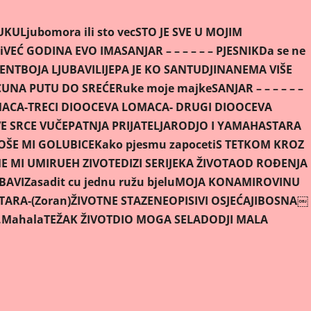
TUKU
Ljubomora ili sto vec
STO JE SVE U MOJIM
i
VEĆ GODINA EVO IMA
SANJAR – – – – – – PJESNIK
Da se ne
VENT
BOJA LJUBAVI
LIJEPA JE KO SAN
TUDJINA
NEMA VIŠE
CU
NA PUTU DO SREĆE
Ruke moje majke
SANJAR – – – – – –
ACA-TRECI DIO
OCEVA LOMACA- DRUGI DIO
OCEVA
E SRCE VUČE
PATNJA PRIJATELJA
RODJO I YAMAHA
STARA
OŠE MI GOLUBICE
Kako pjesmu zapoceti
S TETKOM KROZ
ME MI UMIRU
EH ZIVOTE
DIZI SE
RIJEKA ŽIVOTA
OD ROÐENJA
UBAVI
Zasadit cu jednu ružu bjelu
MOJA KONA
MIROVINU
ARA-(Zoran)
ŽIVOTNE STAZE
NEOPISIVI OSJEĆAJI
BOSNA￼
.Mahala
TEŽAK ŽIVOT
DIO MOGA SELA
DODJI MALA