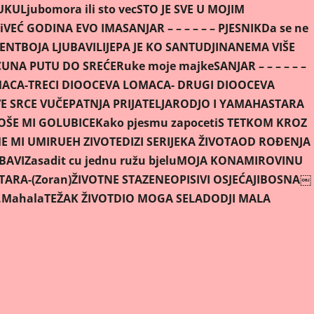
TUKU
Ljubomora ili sto vec
STO JE SVE U MOJIM
i
VEĆ GODINA EVO IMA
SANJAR – – – – – – PJESNIK
Da se ne
VENT
BOJA LJUBAVI
LIJEPA JE KO SAN
TUDJINA
NEMA VIŠE
CU
NA PUTU DO SREĆE
Ruke moje majke
SANJAR – – – – – –
ACA-TRECI DIO
OCEVA LOMACA- DRUGI DIO
OCEVA
E SRCE VUČE
PATNJA PRIJATELJA
RODJO I YAMAHA
STARA
OŠE MI GOLUBICE
Kako pjesmu zapoceti
S TETKOM KROZ
ME MI UMIRU
EH ZIVOTE
DIZI SE
RIJEKA ŽIVOTA
OD ROÐENJA
UBAVI
Zasadit cu jednu ružu bjelu
MOJA KONA
MIROVINU
ARA-(Zoran)
ŽIVOTNE STAZE
NEOPISIVI OSJEĆAJI
BOSNA￼
.Mahala
TEŽAK ŽIVOT
DIO MOGA SELA
DODJI MALA