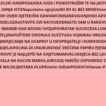
OLSKI DANI
POSAVSKA SUZA I PONOS
TRAŽIM TE NA JAS
SANJA ISTO
Napusteno ognjiste
IDI IDI AL BEZ MENE
Vicev
UDI UVJEK DJETE
KIŠNI DAN
VAKCINISAN
DUGONJIVSKI AD
OZELIS
ZAUSTAVITE SVE RATOVE
ODRASTO SAM U RAKOV
 IMA
NEBI DAO BOSNU SVOJU
POVRATAK KUCI
OCEVA LOM
ELJI
NAPUŠTENE ORONULE KUĆE
TUGA VOJNIKA
U HRGOV
JINI
SJECANJE NA OCA
PRST U OKO
PRIJATELJI I KUMOVI
OD
JU
JELA
VIOLINA ZA UNUKU
KOVAČ SREĆE
NA PAPIRU PJES
OVIĆ JE NAJLJEPŠI NA SVIJETU
MAMURLUK
DJECA BEZ LJ
U
SALA NA RACUN MARKA JURICA
OJ VAREŠU USPOMENO ST
JE MILO
ILIJA
STARA KLUPA
Volim Odžak
POSAVCI
Vrbovac-P