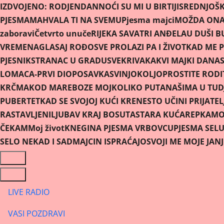
IZDVOJENO:
RODJENDAN
NOĆI SU MI U BIRTIJI
SREDNJOŠK
PJESMAMA
HVALA TI NA SVEMU
Pjesma majci
MOŽDA ONA 
zaboravi
Četvrto unuče
RIJEKA SAVA
TRI ANĐELA
U DUŠI B
VREMENA
GLASAJ ROĐO
SVE PROLAZI PA I ŽIVOT
KAD ME P
PJESNIK
STRANAC U GRADU
SVEKRIVA
KAKVI MAJKI DANAS
LOMACA-PRVI DIO
POSAVKA
SVINJOKOLJ
OPROSTITE RODIT
KRČMA
KOD MARE
BOZE MOJ
KOLIKO PUTA
NAŠIMA U TUD
PUBERTET
KAD SE SVOJOJ KUĆI KRENE
STO UČINI PRIJATEL
RASTAVLJENI
LJUBAV KRAJ BOSUTA
STARA KUĆA
REPKA
MOR
ČEKAM
Moj život
KNEGINA PJESMA VRBOVCU
PJESMA SEL
SELO NEKAD I SAD
MAJCIN ISPRAĆAJ
OSVOJI ME MOJE JAN
LIVE RADIO
VASI POZDRAVI