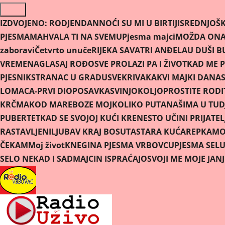
Skip
to
IZDVOJENO:
RODJENDAN
NOĆI SU MI U BIRTIJI
SREDNJOŠK
content
PJESMAMA
HVALA TI NA SVEMU
Pjesma majci
MOŽDA ONA 
zaboravi
Četvrto unuče
RIJEKA SAVA
TRI ANĐELA
U DUŠI B
VREMENA
GLASAJ ROĐO
SVE PROLAZI PA I ŽIVOT
KAD ME P
PJESNIK
STRANAC U GRADU
SVEKRIVA
KAKVI MAJKI DANAS
LOMACA-PRVI DIO
POSAVKA
SVINJOKOLJ
OPROSTITE RODIT
KRČMA
KOD MARE
BOZE MOJ
KOLIKO PUTA
NAŠIMA U TUD
PUBERTET
KAD SE SVOJOJ KUĆI KRENE
STO UČINI PRIJATEL
RASTAVLJENI
LJUBAV KRAJ BOSUTA
STARA KUĆA
REPKA
MOR
ČEKAM
Moj život
KNEGINA PJESMA VRBOVCU
PJESMA SEL
SELO NEKAD I SAD
MAJCIN ISPRAĆAJ
OSVOJI ME MOJE JAN