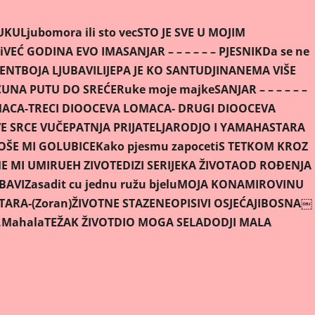
TUKU
Ljubomora ili sto vec
STO JE SVE U MOJIM
i
VEĆ GODINA EVO IMA
SANJAR – – – – – – PJESNIK
Da se ne
VENT
BOJA LJUBAVI
LIJEPA JE KO SAN
TUDJINA
NEMA VIŠE
CU
NA PUTU DO SREĆE
Ruke moje majke
SANJAR – – – – – –
ACA-TRECI DIO
OCEVA LOMACA- DRUGI DIO
OCEVA
E SRCE VUČE
PATNJA PRIJATELJA
RODJO I YAMAHA
STARA
OŠE MI GOLUBICE
Kako pjesmu zapoceti
S TETKOM KROZ
ME MI UMIRU
EH ZIVOTE
DIZI SE
RIJEKA ŽIVOTA
OD ROÐENJA
UBAVI
Zasadit cu jednu ružu bjelu
MOJA KONA
MIROVINU
ARA-(Zoran)
ŽIVOTNE STAZE
NEOPISIVI OSJEĆAJI
BOSNA￼
.Mahala
TEŽAK ŽIVOT
DIO MOGA SELA
DODJI MALA