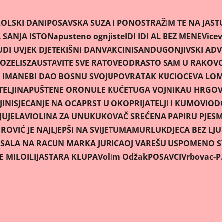
OLSKI DANI
POSAVSKA SUZA I PONOS
TRAŽIM TE NA JAS
SANJA ISTO
Napusteno ognjiste
IDI IDI AL BEZ MENE
Vicev
UDI UVJEK DJETE
KIŠNI DAN
VAKCINISAN
DUGONJIVSKI AD
OZELIS
ZAUSTAVITE SVE RATOVE
ODRASTO SAM U RAKOV
 IMA
NEBI DAO BOSNU SVOJU
POVRATAK KUCI
OCEVA LOM
ELJI
NAPUŠTENE ORONULE KUĆE
TUGA VOJNIKA
U HRGOV
JINI
SJECANJE NA OCA
PRST U OKO
PRIJATELJI I KUMOVI
OD
JU
JELA
VIOLINA ZA UNUKU
KOVAČ SREĆE
NA PAPIRU PJES
OVIĆ JE NAJLJEPŠI NA SVIJETU
MAMURLUK
DJECA BEZ LJ
U
SALA NA RACUN MARKA JURICA
OJ VAREŠU USPOMENO ST
JE MILO
ILIJA
STARA KLUPA
Volim Odžak
POSAVCI
Vrbovac-P