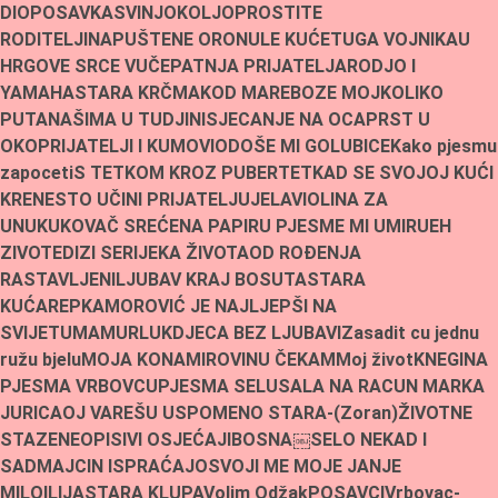
DIO
POSAVKA
SVINJOKOLJ
OPROSTITE
RODITELJI
NAPUŠTENE ORONULE KUĆE
TUGA VOJNIKA
U
HRGOVE SRCE VUČE
PATNJA PRIJATELJA
RODJO I
YAMAHA
STARA KRČMA
KOD MARE
BOZE MOJ
KOLIKO
PUTA
NAŠIMA U TUDJINI
SJECANJE NA OCA
PRST U
OKO
PRIJATELJI I KUMOVI
ODOŠE MI GOLUBICE
Kako pjesmu
zapoceti
S TETKOM KROZ PUBERTET
KAD SE SVOJOJ KUĆI
KRENE
STO UČINI PRIJATELJU
JELA
VIOLINA ZA
UNUKU
KOVAČ SREĆE
NA PAPIRU PJESME MI UMIRU
EH
ZIVOTE
DIZI SE
RIJEKA ŽIVOTA
OD ROÐENJA
RASTAVLJENI
LJUBAV KRAJ BOSUTA
STARA
KUĆA
REPKA
MOROVIĆ JE NAJLJEPŠI NA
SVIJETU
MAMURLUK
DJECA BEZ LJUBAVI
Zasadit cu jednu
ružu bjelu
MOJA KONA
MIROVINU ČEKAM
Moj život
KNEGINA
PJESMA VRBOVCU
PJESMA SELU
SALA NA RACUN MARKA
JURICA
OJ VAREŠU USPOMENO STARA-(Zoran)
ŽIVOTNE
STAZE
NEOPISIVI OSJEĆAJI
BOSNA￼
SELO NEKAD I
SAD
MAJCIN ISPRAĆAJ
OSVOJI ME MOJE JANJE
MILO
ILIJA
STARA KLUPA
Volim Odžak
POSAVCI
Vrbovac-