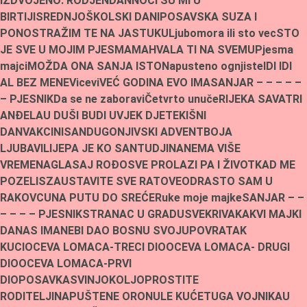
IZDVOJENO:
RODJENDAN
NOĆI SU MI U
BIRTIJI
SREDNJOŠKOLSKI DANI
POSAVSKA SUZA I
PONOS
TRAŽIM TE NA JASTUKU
Ljubomora ili sto vec
STO
JE SVE U MOJIM PJESMAMA
HVALA TI NA SVEMU
Pjesma
majci
MOŽDA ONA SANJA ISTO
Napusteno ognjiste
IDI IDI
AL BEZ MENE
Vicevi
VEĆ GODINA EVO IMA
SANJAR – – – – –
– PJESNIK
Da se ne zaboravi
Četvrto unuče
RIJEKA SAVA
TRI
ANĐELA
U DUŠI BUDI UVJEK DJETE
KIŠNI
DAN
VAKCINISAN
DUGONJIVSKI ADVENT
BOJA
LJUBAVI
LIJEPA JE KO SAN
TUDJINA
NEMA VIŠE
VREMENA
GLASAJ ROĐO
SVE PROLAZI PA I ŽIVOT
KAD ME
POZELIS
ZAUSTAVITE SVE RATOVE
ODRASTO SAM U
RAKOVCU
NA PUTU DO SREĆE
Ruke moje majke
SANJAR – –
– – – – PJESNIK
STRANAC U GRADU
SVEKRIVA
KAKVI MAJKI
DANAS IMA
NEBI DAO BOSNU SVOJU
POVRATAK
KUCI
OCEVA LOMACA-TRECI DIO
OCEVA LOMACA- DRUGI
DIO
OCEVA LOMACA-PRVI
DIO
POSAVKA
SVINJOKOLJ
OPROSTITE
RODITELJI
NAPUŠTENE ORONULE KUĆE
TUGA VOJNIKA
U