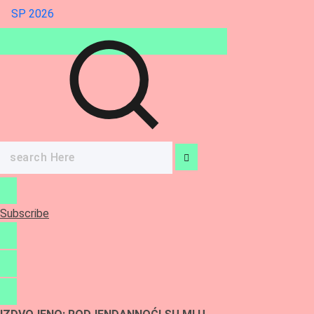
SP 2026
Search
for:
Subscribe