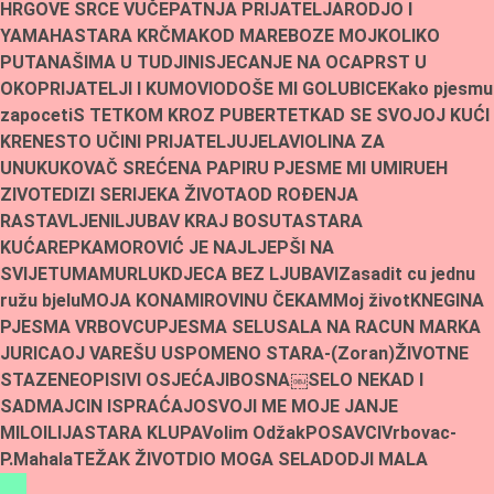
HRGOVE SRCE VUČE
PATNJA PRIJATELJA
RODJO I
YAMAHA
STARA KRČMA
KOD MARE
BOZE MOJ
KOLIKO
PUTA
NAŠIMA U TUDJINI
SJECANJE NA OCA
PRST U
OKO
PRIJATELJI I KUMOVI
ODOŠE MI GOLUBICE
Kako pjesmu
zapoceti
S TETKOM KROZ PUBERTET
KAD SE SVOJOJ KUĆI
KRENE
STO UČINI PRIJATELJU
JELA
VIOLINA ZA
UNUKU
KOVAČ SREĆE
NA PAPIRU PJESME MI UMIRU
EH
ZIVOTE
DIZI SE
RIJEKA ŽIVOTA
OD ROÐENJA
RASTAVLJENI
LJUBAV KRAJ BOSUTA
STARA
KUĆA
REPKA
MOROVIĆ JE NAJLJEPŠI NA
SVIJETU
MAMURLUK
DJECA BEZ LJUBAVI
Zasadit cu jednu
ružu bjelu
MOJA KONA
MIROVINU ČEKAM
Moj život
KNEGINA
PJESMA VRBOVCU
PJESMA SELU
SALA NA RACUN MARKA
JURICA
OJ VAREŠU USPOMENO STARA-(Zoran)
ŽIVOTNE
STAZE
NEOPISIVI OSJEĆAJI
BOSNA￼
SELO NEKAD I
SAD
MAJCIN ISPRAĆAJ
OSVOJI ME MOJE JANJE
MILO
ILIJA
STARA KLUPA
Volim Odžak
POSAVCI
Vrbovac-
P.Mahala
TEŽAK ŽIVOT
DIO MOGA SELA
DODJI MALA