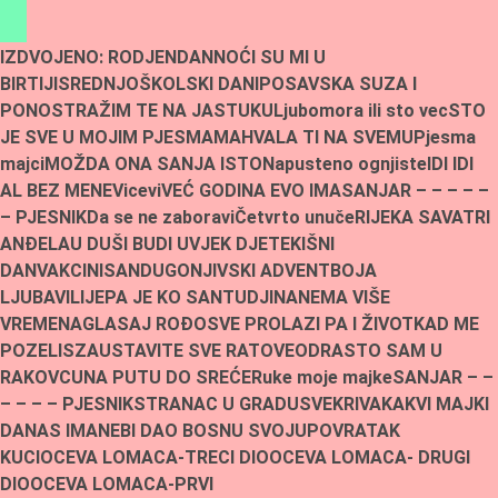
Skip
to
IZDVOJENO:
RODJENDAN
NOĆI SU MI U
content
BIRTIJI
SREDNJOŠKOLSKI DANI
POSAVSKA SUZA I
PONOS
TRAŽIM TE NA JASTUKU
Ljubomora ili sto vec
STO
JE SVE U MOJIM PJESMAMA
HVALA TI NA SVEMU
Pjesma
majci
MOŽDA ONA SANJA ISTO
Napusteno ognjiste
IDI IDI
AL BEZ MENE
Vicevi
VEĆ GODINA EVO IMA
SANJAR – – – – –
– PJESNIK
Da se ne zaboravi
Četvrto unuče
RIJEKA SAVA
TRI
ANĐELA
U DUŠI BUDI UVJEK DJETE
KIŠNI
DAN
VAKCINISAN
DUGONJIVSKI ADVENT
BOJA
LJUBAVI
LIJEPA JE KO SAN
TUDJINA
NEMA VIŠE
VREMENA
GLASAJ ROĐO
SVE PROLAZI PA I ŽIVOT
KAD ME
POZELIS
ZAUSTAVITE SVE RATOVE
ODRASTO SAM U
RAKOVCU
NA PUTU DO SREĆE
Ruke moje majke
SANJAR – –
– – – – PJESNIK
STRANAC U GRADU
SVEKRIVA
KAKVI MAJKI
DANAS IMA
NEBI DAO BOSNU SVOJU
POVRATAK
KUCI
OCEVA LOMACA-TRECI DIO
OCEVA LOMACA- DRUGI
DIO
OCEVA LOMACA-PRVI