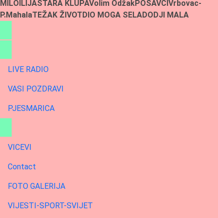
MILO
ILIJA
STARA KLUPA
Volim Odžak
POSAVCI
Vrbovac-
P.Mahala
TEŽAK ŽIVOT
DIO MOGA SELA
DODJI MALA
LIVE RADIO
VASI POZDRAVI
PJESMARICA
VICEVI
Contact
FOTO GALERIJA
VIJESTI-SPORT-SVIJET