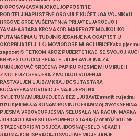
DIO
POSAVKA
SVINJOKOLJ
OPROSTITE
RODITELJI
NAPUŠTENE ORONULE KUĆE
TUGA VOJNIKA
U
HRGOVE SRCE VUČE
PATNJA PRIJATELJA
RODJO I
YAMAHA
STARA KRČMA
KOD MARE
BOZE MOJ
KOLIKO
PUTA
NAŠIMA U TUDJINI
SJECANJE NA OCA
PRST U
OKO
PRIJATELJI I KUMOVI
ODOŠE MI GOLUBICE
Kako pjesmu
zapoceti
S TETKOM KROZ PUBERTET
KAD SE SVOJOJ KUĆI
KRENE
STO UČINI PRIJATELJU
JELA
VIOLINA ZA
UNUKU
KOVAČ SREĆE
NA PAPIRU PJESME MI UMIRU
EH
ZIVOTE
DIZI SE
RIJEKA ŽIVOTA
OD ROÐENJA
RASTAVLJENI
LJUBAV KRAJ BOSUTA
STARA
KUĆA
REPKA
MOROVIĆ JE NAJLJEPŠI NA
SVIJETU
MAMURLUK
DJECA BEZ LJUBAVI
Zasadit cu jednu
ružu bjelu
MOJA KONA
MIROVINU ČEKAM
Moj život
KNEGINA
PJESMA VRBOVCU
PJESMA SELU
SALA NA RACUN MARKA
JURICA
OJ VAREŠU USPOMENO STARA-(Zoran)
ŽIVOTNE
STAZE
NEOPISIVI OSJEĆAJI
BOSNA￼
SELO NEKAD I
SAD
MAJCIN ISPRAĆAJ
OSVOJI ME MOJE JANJE