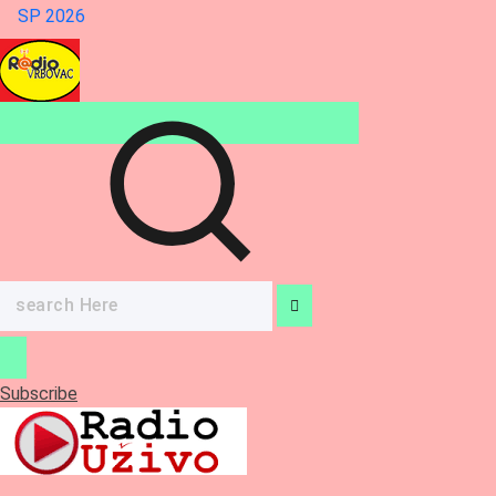
SP 2026
Search
for:
Subscribe