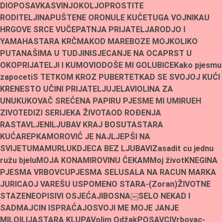
DIO
POSAVKA
SVINJOKOLJ
OPROSTITE
RODITELJI
NAPUŠTENE ORONULE KUĆE
TUGA VOJNIKA
U
HRGOVE SRCE VUČE
PATNJA PRIJATELJA
RODJO I
YAMAHA
STARA KRČMA
KOD MARE
BOZE MOJ
KOLIKO
PUTA
NAŠIMA U TUDJINI
SJECANJE NA OCA
PRST U
OKO
PRIJATELJI I KUMOVI
ODOŠE MI GOLUBICE
Kako pjesmu
zapoceti
S TETKOM KROZ PUBERTET
KAD SE SVOJOJ KUĆI
KRENE
STO UČINI PRIJATELJU
JELA
VIOLINA ZA
UNUKU
KOVAČ SREĆE
NA PAPIRU PJESME MI UMIRU
EH
ZIVOTE
DIZI SE
RIJEKA ŽIVOTA
OD ROÐENJA
RASTAVLJENI
LJUBAV KRAJ BOSUTA
STARA
KUĆA
REPKA
MOROVIĆ JE NAJLJEPŠI NA
SVIJETU
MAMURLUK
DJECA BEZ LJUBAVI
Zasadit cu jednu
ružu bjelu
MOJA KONA
MIROVINU ČEKAM
Moj život
KNEGINA
PJESMA VRBOVCU
PJESMA SELU
SALA NA RACUN MARKA
JURICA
OJ VAREŠU USPOMENO STARA-(Zoran)
ŽIVOTNE
STAZE
NEOPISIVI OSJEĆAJI
BOSNA￼
SELO NEKAD I
SAD
MAJCIN ISPRAĆAJ
OSVOJI ME MOJE JANJE
MILO
ILIJA
STARA KLUPA
Volim Odžak
POSAVCI
Vrbovac-