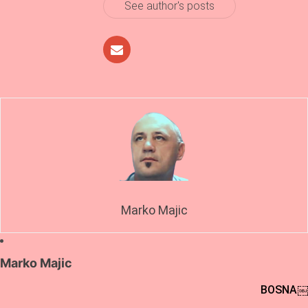
See author's posts
Marko Majic
Marko Majic
Post
BOSNA￼