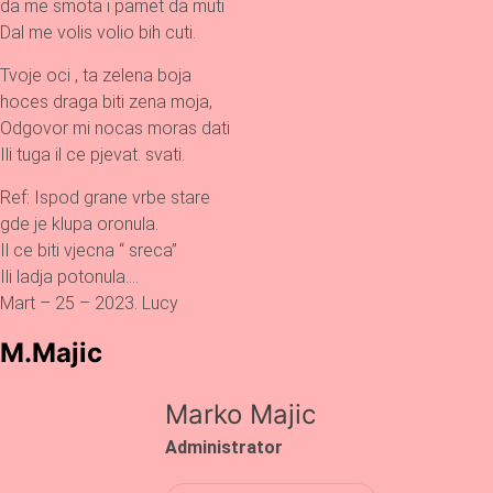
da me smota i pamet da muti
Dal me volis volio bih cuti.
Tvoje oci , ta zelena boja
hoces draga biti zena moja,
Odgovor mi nocas moras dati
Ili tuga il ce pjevat. svati.
Ref: Ispod grane vrbe stare
gde je klupa oronula.
Il ce biti vjecna “ sreca”
Ili ladja potonula….
Mart – 25 – 2023. Lucy
M.Majic
Marko Majic
Administrator