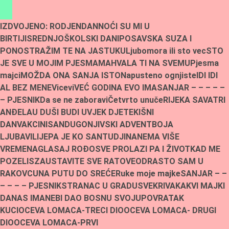
Skip
to
IZDVOJENO:
RODJENDAN
NOĆI SU MI U
content
BIRTIJI
SREDNJOŠKOLSKI DANI
POSAVSKA SUZA I
PONOS
TRAŽIM TE NA JASTUKU
Ljubomora ili sto vec
STO
JE SVE U MOJIM PJESMAMA
HVALA TI NA SVEMU
Pjesma
majci
MOŽDA ONA SANJA ISTO
Napusteno ognjiste
IDI IDI
AL BEZ MENE
Vicevi
VEĆ GODINA EVO IMA
SANJAR – – – – –
– PJESNIK
Da se ne zaboravi
Četvrto unuče
RIJEKA SAVA
TRI
ANĐELA
U DUŠI BUDI UVJEK DJETE
KIŠNI
DAN
VAKCINISAN
DUGONJIVSKI ADVENT
BOJA
LJUBAVI
LIJEPA JE KO SAN
TUDJINA
NEMA VIŠE
VREMENA
GLASAJ ROĐO
SVE PROLAZI PA I ŽIVOT
KAD ME
POZELIS
ZAUSTAVITE SVE RATOVE
ODRASTO SAM U
RAKOVCU
NA PUTU DO SREĆE
Ruke moje majke
SANJAR – –
– – – – PJESNIK
STRANAC U GRADU
SVEKRIVA
KAKVI MAJKI
DANAS IMA
NEBI DAO BOSNU SVOJU
POVRATAK
KUCI
OCEVA LOMACA-TRECI DIO
OCEVA LOMACA- DRUGI
DIO
OCEVA LOMACA-PRVI