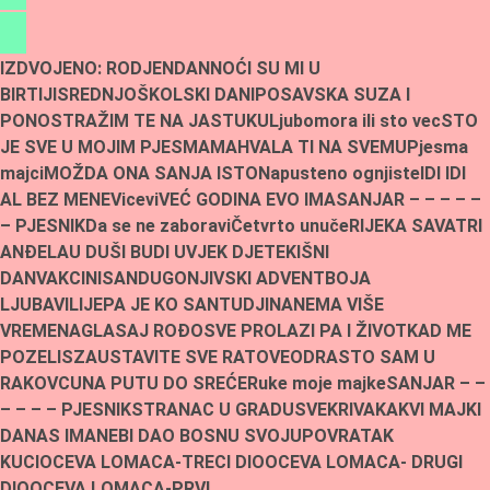
IZDVOJENO:
RODJENDAN
NOĆI SU MI U
BIRTIJI
SREDNJOŠKOLSKI DANI
POSAVSKA SUZA I
PONOS
TRAŽIM TE NA JASTUKU
Ljubomora ili sto vec
STO
JE SVE U MOJIM PJESMAMA
HVALA TI NA SVEMU
Pjesma
majci
MOŽDA ONA SANJA ISTO
Napusteno ognjiste
IDI IDI
AL BEZ MENE
Vicevi
VEĆ GODINA EVO IMA
SANJAR – – – – –
– PJESNIK
Da se ne zaboravi
Četvrto unuče
RIJEKA SAVA
TRI
ANĐELA
U DUŠI BUDI UVJEK DJETE
KIŠNI
DAN
VAKCINISAN
DUGONJIVSKI ADVENT
BOJA
LJUBAVI
LIJEPA JE KO SAN
TUDJINA
NEMA VIŠE
VREMENA
GLASAJ ROĐO
SVE PROLAZI PA I ŽIVOT
KAD ME
POZELIS
ZAUSTAVITE SVE RATOVE
ODRASTO SAM U
RAKOVCU
NA PUTU DO SREĆE
Ruke moje majke
SANJAR – –
– – – – PJESNIK
STRANAC U GRADU
SVEKRIVA
KAKVI MAJKI
DANAS IMA
NEBI DAO BOSNU SVOJU
POVRATAK
KUCI
OCEVA LOMACA-TRECI DIO
OCEVA LOMACA- DRUGI
DIO
OCEVA LOMACA-PRVI