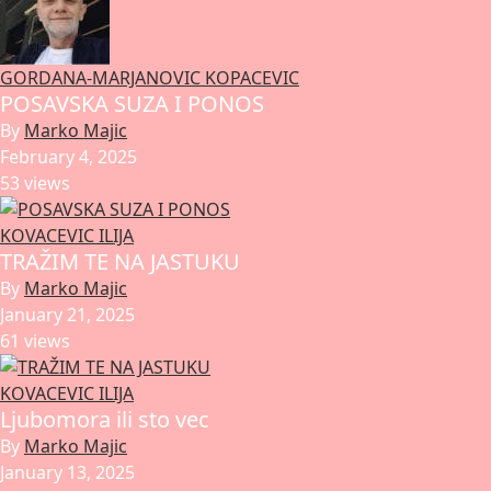
GORDANA-MARJANOVIC KOPACEVIC
POSAVSKA SUZA I PONOS
By
Marko Majic
February 4, 2025
53 views
KOVACEVIC ILIJA
TRAŽIM TE NA JASTUKU
By
Marko Majic
January 21, 2025
61 views
KOVACEVIC ILIJA
Ljubomora ili sto vec
By
Marko Majic
January 13, 2025