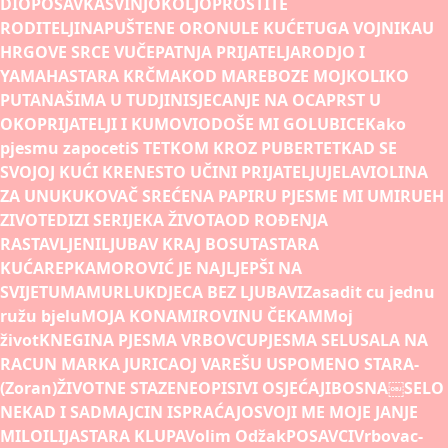
DIO
POSAVKA
SVINJOKOLJ
OPROSTITE
RODITELJI
NAPUŠTENE ORONULE KUĆE
TUGA VOJNIKA
U
HRGOVE SRCE VUČE
PATNJA PRIJATELJA
RODJO I
YAMAHA
STARA KRČMA
KOD MARE
BOZE MOJ
KOLIKO
PUTA
NAŠIMA U TUDJINI
SJECANJE NA OCA
PRST U
OKO
PRIJATELJI I KUMOVI
ODOŠE MI GOLUBICE
Kako
pjesmu zapoceti
S TETKOM KROZ PUBERTET
KAD SE
SVOJOJ KUĆI KRENE
STO UČINI PRIJATELJU
JELA
VIOLINA
ZA UNUKU
KOVAČ SREĆE
NA PAPIRU PJESME MI UMIRU
EH
ZIVOTE
DIZI SE
RIJEKA ŽIVOTA
OD ROÐENJA
RASTAVLJENI
LJUBAV KRAJ BOSUTA
STARA
KUĆA
REPKA
MOROVIĆ JE NAJLJEPŠI NA
SVIJETU
MAMURLUK
DJECA BEZ LJUBAVI
Zasadit cu jednu
ružu bjelu
MOJA KONA
MIROVINU ČEKAM
Moj
život
KNEGINA PJESMA VRBOVCU
PJESMA SELU
SALA NA
RACUN MARKA JURICA
OJ VAREŠU USPOMENO STARA-
(Zoran)
ŽIVOTNE STAZE
NEOPISIVI OSJEĆAJI
BOSNA￼
SELO
NEKAD I SAD
MAJCIN ISPRAĆAJ
OSVOJI ME MOJE JANJE
MILO
ILIJA
STARA KLUPA
Volim Odžak
POSAVCI
Vrbovac-