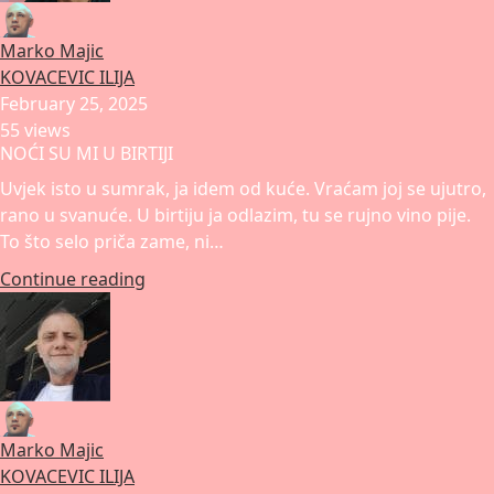
Marko Majic
KOVACEVIC ILIJA
February 25, 2025
55 views
NOĆI SU MI U BIRTIJI
Uvjek isto u sumrak, ja idem od kuće. Vraćam joj se ujutro,
rano u svanuće. U birtiju ja odlazim, tu se rujno vino pije.
To što selo priča zame, ni…
Continue reading
Marko Majic
KOVACEVIC ILIJA