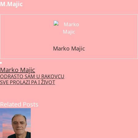
M.Majic
Marko Majic
Marko Majic
ODRASTO SAM U RAKOVCU
Post
SVE PROLAZI PA I ŽIVOT
navigation
Related Posts