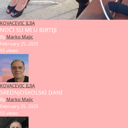
KOVACEVIC ILIJA
NOĆI SU MI U BIRTIJI
By
Marko Majic
February 25, 2025
55 views
KOVACEVIC ILIJA
SREDNJOŠKOLSKI DANI
By
Marko Majic
February 25, 2025
55 views