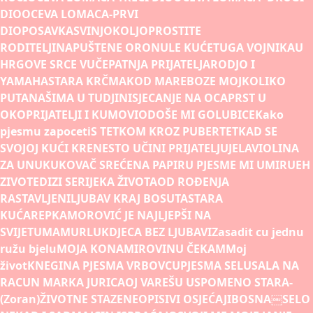
DIO
OCEVA LOMACA-PRVI
DIO
POSAVKA
SVINJOKOLJ
OPROSTITE
RODITELJI
NAPUŠTENE ORONULE KUĆE
TUGA VOJNIKA
U
HRGOVE SRCE VUČE
PATNJA PRIJATELJA
RODJO I
YAMAHA
STARA KRČMA
KOD MARE
BOZE MOJ
KOLIKO
PUTA
NAŠIMA U TUDJINI
SJECANJE NA OCA
PRST U
OKO
PRIJATELJI I KUMOVI
ODOŠE MI GOLUBICE
Kako
pjesmu zapoceti
S TETKOM KROZ PUBERTET
KAD SE
SVOJOJ KUĆI KRENE
STO UČINI PRIJATELJU
JELA
VIOLINA
ZA UNUKU
KOVAČ SREĆE
NA PAPIRU PJESME MI UMIRU
EH
ZIVOTE
DIZI SE
RIJEKA ŽIVOTA
OD ROÐENJA
RASTAVLJENI
LJUBAV KRAJ BOSUTA
STARA
KUĆA
REPKA
MOROVIĆ JE NAJLJEPŠI NA
SVIJETU
MAMURLUK
DJECA BEZ LJUBAVI
Zasadit cu jednu
ružu bjelu
MOJA KONA
MIROVINU ČEKAM
Moj
život
KNEGINA PJESMA VRBOVCU
PJESMA SELU
SALA NA
RACUN MARKA JURICA
OJ VAREŠU USPOMENO STARA-
(Zoran)
ŽIVOTNE STAZE
NEOPISIVI OSJEĆAJI
BOSNA￼
SELO