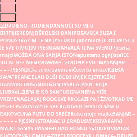
IZDVOJENO:
RODJENDAN
NOĆI SU MI U
BIRTIJI
SREDNJOŠKOLSKI DANI
POSAVSKA SUZA I
PONOS
TRAŽIM TE NA JASTUKU
Ljubomora ili sto vec
STO
JE SVE U MOJIM PJESMAMA
HVALA TI NA SVEMU
Pjesma
majci
MOŽDA ONA SANJA ISTO
Napusteno ognjiste
IDI
IDI AL BEZ MENE
Vicevi
VEĆ GODINA EVO IMA
SANJAR – – –
– – – PJESNIK
Da se ne zaboravi
Četvrto unuče
RIJEKA
SAVA
TRI ANĐELA
U DUŠI BUDI UVJEK DJETE
KIŠNI
DAN
VAKCINISAN
DUGONJIVSKI ADVENT
BOJA
LJUBAVI
LIJEPA JE KO SAN
TUDJINA
NEMA VIŠE
VREMENA
GLASAJ ROĐO
SVE PROLAZI PA I ŽIVOT
KAD ME
POZELIS
ZAUSTAVITE SVE RATOVE
ODRASTO SAM U
RAKOVCU
NA PUTU DO SREĆE
Ruke moje majke
SANJAR –
– – – – – PJESNIK
STRANAC U GRADU
SVEKRIVA
KAKVI
MAJKI DANAS IMA
NEBI DAO BOSNU SVOJU
POVRATAK
KUCI
OCEVA LOMACA-TRECI DIO
OCEVA LOMACA- DRUGI