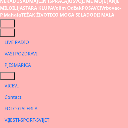
NEKAD I SAD
MAJCIN ISPRAĆAJ
OSVOJI ME MOJE JANJE
MILO
ILIJA
STARA KLUPA
Volim Odžak
POSAVCI
Vrbovac-
P.Mahala
TEŽAK ŽIVOT
DIO MOGA SELA
DODJI MALA
LIVE RADIO
VASI POZDRAVI
PJESMARICA
VICEVI
Contact
FOTO GALERIJA
VIJESTI-SPORT-SVIJET