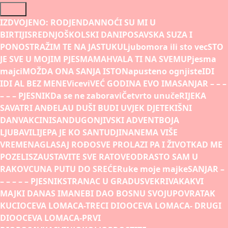
Skip
to
IZDVOJENO:
RODJENDAN
NOĆI SU MI U
content
BIRTIJI
SREDNJOŠKOLSKI DANI
POSAVSKA SUZA I
PONOS
TRAŽIM TE NA JASTUKU
Ljubomora ili sto vec
STO
JE SVE U MOJIM PJESMAMA
HVALA TI NA SVEMU
Pjesma
majci
MOŽDA ONA SANJA ISTO
Napusteno ognjiste
IDI
IDI AL BEZ MENE
Vicevi
VEĆ GODINA EVO IMA
SANJAR – – –
– – – PJESNIK
Da se ne zaboravi
Četvrto unuče
RIJEKA
SAVA
TRI ANĐELA
U DUŠI BUDI UVJEK DJETE
KIŠNI
DAN
VAKCINISAN
DUGONJIVSKI ADVENT
BOJA
LJUBAVI
LIJEPA JE KO SAN
TUDJINA
NEMA VIŠE
VREMENA
GLASAJ ROĐO
SVE PROLAZI PA I ŽIVOT
KAD ME
POZELIS
ZAUSTAVITE SVE RATOVE
ODRASTO SAM U
RAKOVCU
NA PUTU DO SREĆE
Ruke moje majke
SANJAR –
– – – – – PJESNIK
STRANAC U GRADU
SVEKRIVA
KAKVI
MAJKI DANAS IMA
NEBI DAO BOSNU SVOJU
POVRATAK
KUCI
OCEVA LOMACA-TRECI DIO
OCEVA LOMACA- DRUGI
DIO
OCEVA LOMACA-PRVI