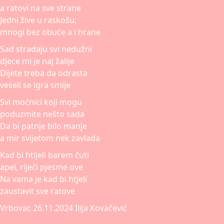
a ratovi na sve strane
Jedni žive u raskošu,
mnogi bez obuće a i hrane
Sad stradaju svi nedužni
djece mi je naj žalije
Dijete treba da odrasta
veseli se igra smije
Svi moćnici koji mogu
poduzmite nešto sada
Da bi patnje bilo manje
a mir svijetom nek zavlada
Kad bi htijeli barem čuti
apel, riječi pjesme ove
Na vama je kad bi htjeli
zaustavit sve ratove
Vrbovac 26.11.2024 Ilija Kovačević