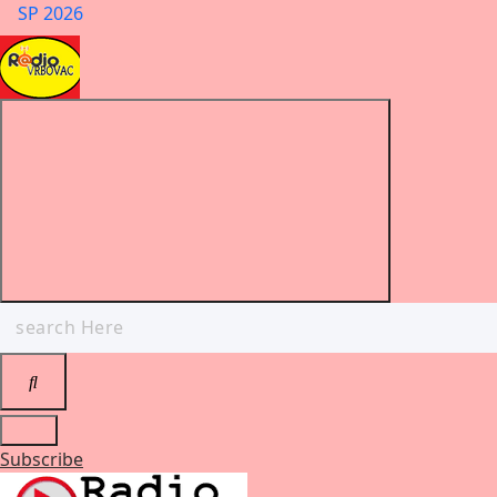
SP 2026
Search
for:
Subscribe