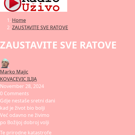
Home
ZAUSTAVITE SVE RATOVE
ZAUSTAVITE SVE RATOVE
Marko Majic
KOVACEVIC ILIJA
November 28, 2024
0 Comments
Gdje nestaše sretni dani
kad je život bio bolji
Već odavno ne živimo
po Božijoj dobroj volji
Te prirodne katastrofe