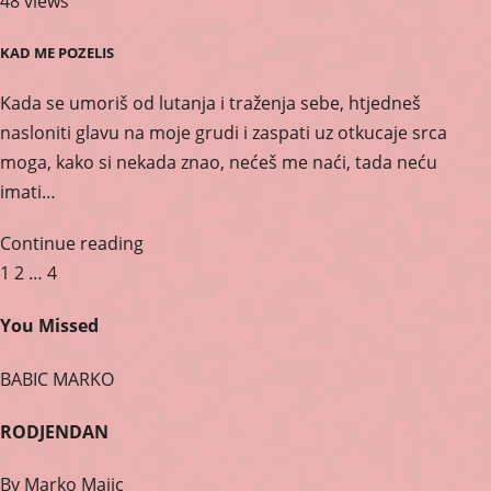
48 views
KAD ME POZELIS
Kada se umoriš od lutanja i traženja sebe, htjedneš
nasloniti glavu na moje grudi i zaspati uz otkucaje srca
moga, kako si nekada znao, nećeš me naći, tada neću
imati…
Continue reading
Posts
1
2
…
4
pagination
You Missed
BABIC MARKO
RODJENDAN
By
Marko Majic