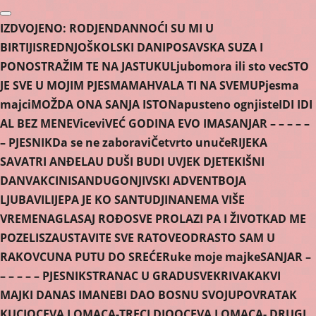
Skip
to
IZDVOJENO:
RODJENDAN
NOĆI SU MI U
content
BIRTIJI
SREDNJOŠKOLSKI DANI
POSAVSKA SUZA I
PONOS
TRAŽIM TE NA JASTUKU
Ljubomora ili sto vec
STO
JE SVE U MOJIM PJESMAMA
HVALA TI NA SVEMU
Pjesma
majci
MOŽDA ONA SANJA ISTO
Napusteno ognjiste
IDI IDI
AL BEZ MENE
Vicevi
VEĆ GODINA EVO IMA
SANJAR – – – – –
– PJESNIK
Da se ne zaboravi
Četvrto unuče
RIJEKA
SAVA
TRI ANĐELA
U DUŠI BUDI UVJEK DJETE
KIŠNI
DAN
VAKCINISAN
DUGONJIVSKI ADVENT
BOJA
LJUBAVI
LIJEPA JE KO SAN
TUDJINA
NEMA VIŠE
VREMENA
GLASAJ ROĐO
SVE PROLAZI PA I ŽIVOT
KAD ME
POZELIS
ZAUSTAVITE SVE RATOVE
ODRASTO SAM U
RAKOVCU
NA PUTU DO SREĆE
Ruke moje majke
SANJAR –
– – – – – PJESNIK
STRANAC U GRADU
SVEKRIVA
KAKVI
MAJKI DANAS IMA
NEBI DAO BOSNU SVOJU
POVRATAK
KUCI
OCEVA LOMACA-TRECI DIO
OCEVA LOMACA- DRUGI