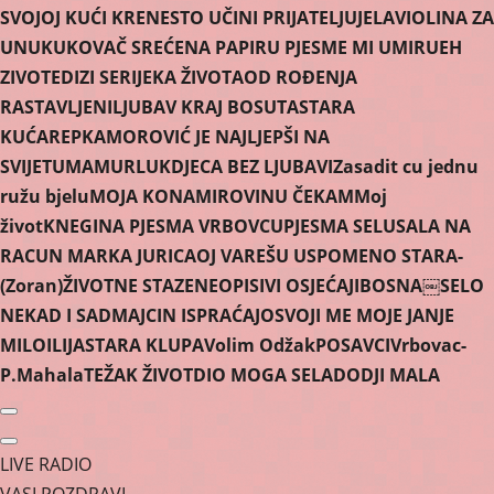
SVOJOJ KUĆI KRENE
STO UČINI PRIJATELJU
JELA
VIOLINA ZA
UNUKU
KOVAČ SREĆE
NA PAPIRU PJESME MI UMIRU
EH
ZIVOTE
DIZI SE
RIJEKA ŽIVOTA
OD ROÐENJA
RASTAVLJENI
LJUBAV KRAJ BOSUTA
STARA
KUĆA
REPKA
MOROVIĆ JE NAJLJEPŠI NA
SVIJETU
MAMURLUK
DJECA BEZ LJUBAVI
Zasadit cu jednu
ružu bjelu
MOJA KONA
MIROVINU ČEKAM
Moj
život
KNEGINA PJESMA VRBOVCU
PJESMA SELU
SALA NA
RACUN MARKA JURICA
OJ VAREŠU USPOMENO STARA-
(Zoran)
ŽIVOTNE STAZE
NEOPISIVI OSJEĆAJI
BOSNA￼
SELO
NEKAD I SAD
MAJCIN ISPRAĆAJ
OSVOJI ME MOJE JANJE
MILO
ILIJA
STARA KLUPA
Volim Odžak
POSAVCI
Vrbovac-
P.Mahala
TEŽAK ŽIVOT
DIO MOGA SELA
DODJI MALA
LIVE RADIO