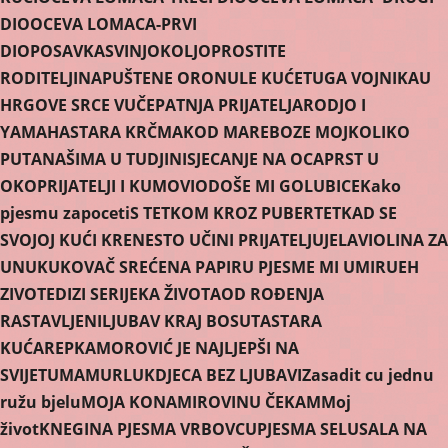
DIO
OCEVA LOMACA-PRVI
DIO
POSAVKA
SVINJOKOLJ
OPROSTITE
RODITELJI
NAPUŠTENE ORONULE KUĆE
TUGA VOJNIKA
U
HRGOVE SRCE VUČE
PATNJA PRIJATELJA
RODJO I
YAMAHA
STARA KRČMA
KOD MARE
BOZE MOJ
KOLIKO
PUTA
NAŠIMA U TUDJINI
SJECANJE NA OCA
PRST U
OKO
PRIJATELJI I KUMOVI
ODOŠE MI GOLUBICE
Kako
pjesmu zapoceti
S TETKOM KROZ PUBERTET
KAD SE
SVOJOJ KUĆI KRENE
STO UČINI PRIJATELJU
JELA
VIOLINA ZA
UNUKU
KOVAČ SREĆE
NA PAPIRU PJESME MI UMIRU
EH
ZIVOTE
DIZI SE
RIJEKA ŽIVOTA
OD ROÐENJA
RASTAVLJENI
LJUBAV KRAJ BOSUTA
STARA
KUĆA
REPKA
MOROVIĆ JE NAJLJEPŠI NA
SVIJETU
MAMURLUK
DJECA BEZ LJUBAVI
Zasadit cu jednu
ružu bjelu
MOJA KONA
MIROVINU ČEKAM
Moj
život
KNEGINA PJESMA VRBOVCU
PJESMA SELU
SALA NA