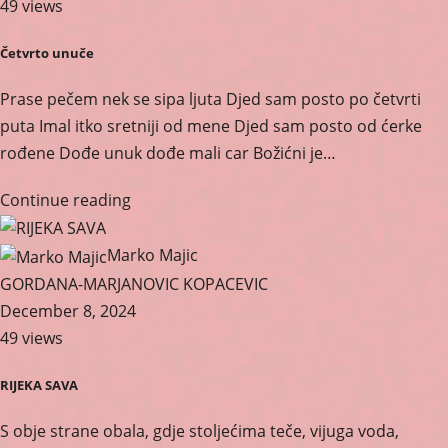
49 views
Četvrto unuče
Prase pečem nek se sipa ljuta Djed sam posto po četvrti
puta Imal itko sretniji od mene Djed sam posto od ćerke
rođene Dođe unuk dođe mali car Božićni je…
Continue reading
Marko Majic
GORDANA-MARJANOVIC KOPACEVIC
December 8, 2024
49 views
RIJEKA SAVA
S obje strane obala, gdje stoljećima teče, vijuga voda,