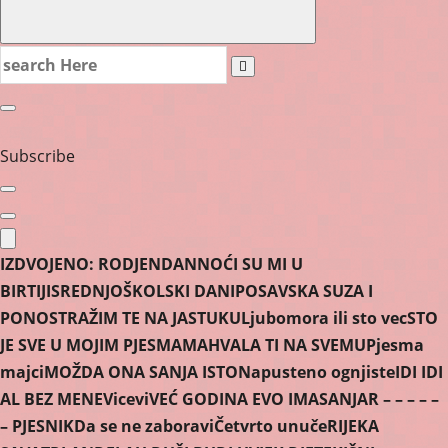
Search
for:
Subscribe
IZDVOJENO:
RODJENDAN
NOĆI SU MI U
BIRTIJI
SREDNJOŠKOLSKI DANI
POSAVSKA SUZA I
PONOS
TRAŽIM TE NA JASTUKU
Ljubomora ili sto vec
STO
JE SVE U MOJIM PJESMAMA
HVALA TI NA SVEMU
Pjesma
majci
MOŽDA ONA SANJA ISTO
Napusteno ognjiste
IDI IDI
AL BEZ MENE
Vicevi
VEĆ GODINA EVO IMA
SANJAR – – – – –
– PJESNIK
Da se ne zaboravi
Četvrto unuče
RIJEKA