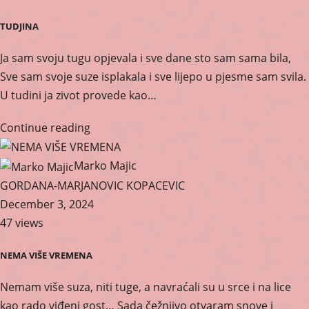
TUDJINA
Ja sam svoju tugu opjevala i sve dane sto sam sama bila,
Sve sam svoje suze isplakala i sve lijepo u pjesme sam svila.
U tudini ja zivot provede kao…
Continue reading
Marko Majic
GORDANA-MARJANOVIC KOPACEVIC
December 3, 2024
47 views
NEMA VIŠE VREMENA
Nemam više suza, niti tuge, a navraćali su u srce i na lice
kao rado viđeni gost… Sada čežnjivo otvaram snove i