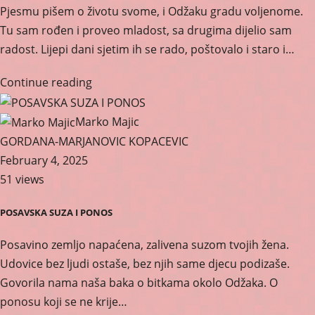
Pjesmu pišem o životu svome, i Odžaku gradu voljenome.
Tu sam rođen i proveo mladost, sa drugima dijelio sam
radost. Lijepi dani sjetim ih se rado, poštovalo i staro i…
Continue reading
Marko Majic
GORDANA-MARJANOVIC KOPACEVIC
February 4, 2025
51 views
POSAVSKA SUZA I PONOS
Posavino zemljo napaćena, zalivena suzom tvojih žena.
Udovice bez ljudi ostaše, bez njih same djecu podizaše.
Govorila nama naša baka o bitkama okolo Odžaka. O
ponosu koji se ne krije…