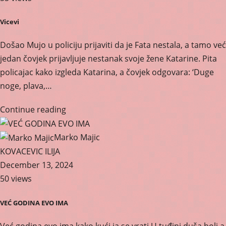
Vicevi
Došao Mujo u policiju prijaviti da je Fata nestala, a tamo već
jedan čovjek prijavljuje nestanak svoje žene Katarine. Pita
policajac kako izgleda Katarina, a čovjek odgovara: ‘Duge
noge, plava,…
Continue reading
Marko Majic
KOVACEVIC ILIJA
December 13, 2024
50 views
VEĆ GODINA EVO IMA
Već godina evo ima kako kući ja se vrati U tuđini duša boli a