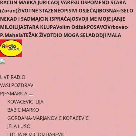
RACUN MARKA JURICA
OJ VAREŠU USPOMENO STARA-
(Zoran)
ŽIVOTNE STAZE
NEOPISIVI OSJEĆAJI
BOSNA￼
SELO
NEKAD I SAD
MAJCIN ISPRAĆAJ
OSVOJI ME MOJE JANJE
MILO
ILIJA
STARA KLUPA
Volim Odžak
POSAVCI
Vrbovac-
P.Mahala
TEŽAK ŽIVOT
DIO MOGA SELA
DODJI MALA
LIVE RADIO
VASI POZDRAVI
PJESMARICA
KOVACEVIC ILIJA
BABIC MARKO
GORDANA-MARJANOVIC KOPACEVIC
JELA LUSO
LUCIJA BOZIC DIZDAREVIC