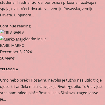
studena i hladna. Gorda, ponosna i prkosna, razdvaja i
spaja, dvije kćeri, dva atara – zemlju Posavsku, zemlju
Hrvata. U njenom…
Continue reading
Marko Majic
BABIC MARKO
December 6, 2024
50 views
TRI ANĐELA
Crno nebo prekri Posavinu nevolju je tužno naslutilo troje
djece, tri anđela mala zauvijek je život izgubilo. Tužna vijest
srce nam zaledi plače Bosna i selo Skakava tragedija sve
je…