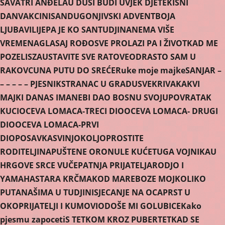
SAVA
TRI ANĐELA
U DUŠI BUDI UVJEK DJETE
KIŠNI
DAN
VAKCINISAN
DUGONJIVSKI ADVENT
BOJA
LJUBAVI
LIJEPA JE KO SAN
TUDJINA
NEMA VIŠE
VREMENA
GLASAJ ROĐO
SVE PROLAZI PA I ŽIVOT
KAD ME
POZELIS
ZAUSTAVITE SVE RATOVE
ODRASTO SAM U
RAKOVCU
NA PUTU DO SREĆE
Ruke moje majke
SANJAR –
– – – – – PJESNIK
STRANAC U GRADU
SVEKRIVA
KAKVI
MAJKI DANAS IMA
NEBI DAO BOSNU SVOJU
POVRATAK
KUCI
OCEVA LOMACA-TRECI DIO
OCEVA LOMACA- DRUGI
DIO
OCEVA LOMACA-PRVI
DIO
POSAVKA
SVINJOKOLJ
OPROSTITE
RODITELJI
NAPUŠTENE ORONULE KUĆE
TUGA VOJNIKA
U
HRGOVE SRCE VUČE
PATNJA PRIJATELJA
RODJO I
YAMAHA
STARA KRČMA
KOD MARE
BOZE MOJ
KOLIKO
PUTA
NAŠIMA U TUDJINI
SJECANJE NA OCA
PRST U
OKO
PRIJATELJI I KUMOVI
ODOŠE MI GOLUBICE
Kako
pjesmu zapoceti
S TETKOM KROZ PUBERTET
KAD SE