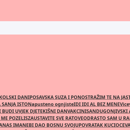
KOLSKI DANI
POSAVSKA SUZA I PONOS
TRAŽIM TE NA JA
SANJA ISTO
Napusteno ognjiste
IDI IDI AL BEZ MENE
Vice
 BUDI UVJEK DJETE
KIŠNI DAN
VAKCINISAN
DUGONJIVSKI
 ME POZELIS
ZAUSTAVITE SVE RATOVE
ODRASTO SAM U R
DANAS IMA
NEBI DAO BOSNU SVOJU
POVRATAK KUCI
OCEVA