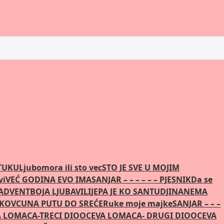
STUKU
Ljubomora ili sto vec
STO JE SVE U MOJIM
vi
VEĆ GODINA EVO IMA
SANJAR – – – – – – PJESNIK
Da se
 ADVENT
BOJA LJUBAVI
LIJEPA JE KO SAN
TUDJINA
NEMA
AKOVCU
NA PUTU DO SREĆE
Ruke moje majke
SANJAR – – –
 LOMACA-TRECI DIO
OCEVA LOMACA- DRUGI DIO
OCEVA