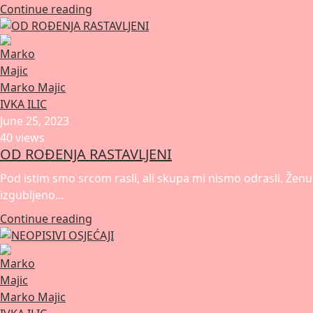
Continue reading
Marko Majic
IVKA ILIC
June 25, 2023
40 views
OD ROÐENJA RASTAVLJENI
Pod istim smo srcom rasli, ali skupa mi nismo odrasli. Ženu
izgubljeno…
Continue reading
Marko Majic