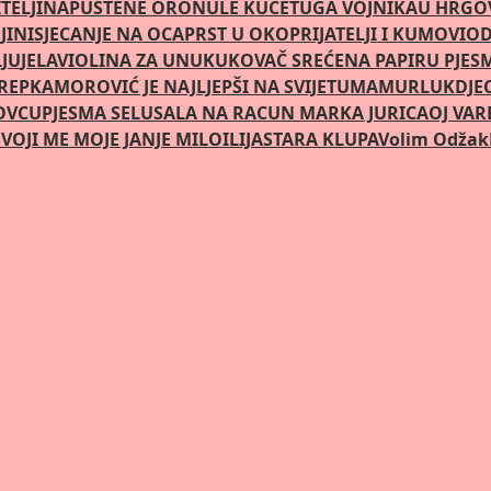
TELJI
NAPUŠTENE ORONULE KUĆE
TUGA VOJNIKA
U HRGOV
JINI
SJECANJE NA OCA
PRST U OKO
PRIJATELJI I KUMOVI
OD
LJU
JELA
VIOLINA ZA UNUKU
KOVAČ SREĆE
NA PAPIRU PJES
REPKA
MOROVIĆ JE NAJLJEPŠI NA SVIJETU
MAMURLUK
DJE
OVCU
PJESMA SELU
SALA NA RACUN MARKA JURICA
OJ VAR
VOJI ME MOJE JANJE MILO
ILIJA
STARA KLUPA
Volim Odžak