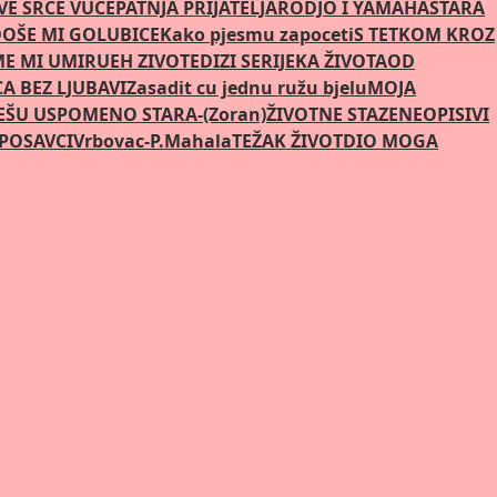
E SRCE VUČE
PATNJA PRIJATELJA
RODJO I YAMAHA
STARA
OŠE MI GOLUBICE
Kako pjesmu zapoceti
S TETKOM KROZ
ME MI UMIRU
EH ZIVOTE
DIZI SE
RIJEKA ŽIVOTA
OD
CA BEZ LJUBAVI
Zasadit cu jednu ružu bjelu
MOJA
EŠU USPOMENO STARA-(Zoran)
ŽIVOTNE STAZE
NEOPISIVI
POSAVCI
Vrbovac-P.Mahala
TEŽAK ŽIVOT
DIO MOGA