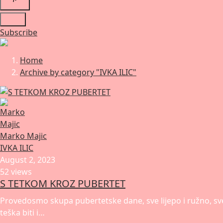
Subscribe
Home
Archive by category "IVKA ILIC"
Marko Majic
IVKA ILIC
August 2, 2023
52 views
S TETKOM KROZ PUBERTET
Provedosmo skupa pubertetske dane, sve lijepo i ružno, sve 
teška biti i…