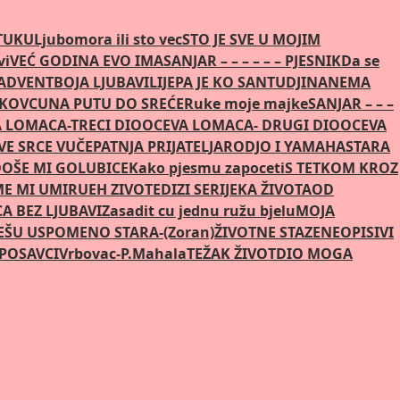
STUKU
Ljubomora ili sto vec
STO JE SVE U MOJIM
vi
VEĆ GODINA EVO IMA
SANJAR – – – – – – PJESNIK
Da se
 ADVENT
BOJA LJUBAVI
LIJEPA JE KO SAN
TUDJINA
NEMA
AKOVCU
NA PUTU DO SREĆE
Ruke moje majke
SANJAR – – –
 LOMACA-TRECI DIO
OCEVA LOMACA- DRUGI DIO
OCEVA
E SRCE VUČE
PATNJA PRIJATELJA
RODJO I YAMAHA
STARA
OŠE MI GOLUBICE
Kako pjesmu zapoceti
S TETKOM KROZ
ME MI UMIRU
EH ZIVOTE
DIZI SE
RIJEKA ŽIVOTA
OD
CA BEZ LJUBAVI
Zasadit cu jednu ružu bjelu
MOJA
EŠU USPOMENO STARA-(Zoran)
ŽIVOTNE STAZE
NEOPISIVI
POSAVCI
Vrbovac-P.Mahala
TEŽAK ŽIVOT
DIO MOGA