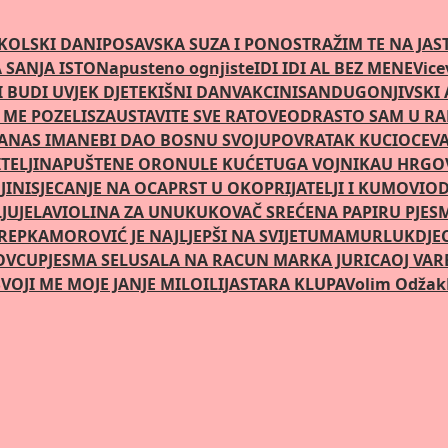
KOLSKI DANI
POSAVSKA SUZA I PONOS
TRAŽIM TE NA JA
SANJA ISTO
Napusteno ognjiste
IDI IDI AL BEZ MENE
Vice
 BUDI UVJEK DJETE
KIŠNI DAN
VAKCINISAN
DUGONJIVSKI
 ME POZELIS
ZAUSTAVITE SVE RATOVE
ODRASTO SAM U R
DANAS IMA
NEBI DAO BOSNU SVOJU
POVRATAK KUCI
OCEVA
TELJI
NAPUŠTENE ORONULE KUĆE
TUGA VOJNIKA
U HRGOV
JINI
SJECANJE NA OCA
PRST U OKO
PRIJATELJI I KUMOVI
OD
LJU
JELA
VIOLINA ZA UNUKU
KOVAČ SREĆE
NA PAPIRU PJES
REPKA
MOROVIĆ JE NAJLJEPŠI NA SVIJETU
MAMURLUK
DJE
OVCU
PJESMA SELU
SALA NA RACUN MARKA JURICA
OJ VAR
VOJI ME MOJE JANJE MILO
ILIJA
STARA KLUPA
Volim Odžak