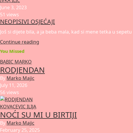
IVKA ILIC
June 3, 2023
51 views
NEOPISIVI OSJEĆAJI
Još si dijete bila, a ja beba mala, kad si mene tetka u sepe
Continue reading
You Missed
BABIC MARKO
RODJENDAN
By
Marko Majic
July 11, 2026
56 views
KOVACEVIC ILIJA
NOĆI SU MI U BIRTIJI
By
Marko Majic
February 25, 2025