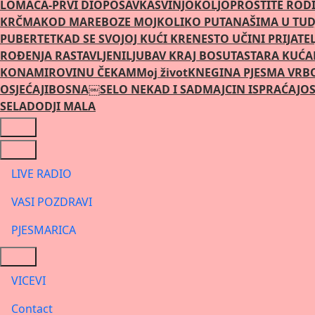
LOMACA-PRVI DIO
POSAVKA
SVINJOKOLJ
OPROSTITE RODI
KRČMA
KOD MARE
BOZE MOJ
KOLIKO PUTA
NAŠIMA U TUD
PUBERTET
KAD SE SVOJOJ KUĆI KRENE
STO UČINI PRIJATE
ROÐENJA RASTAVLJENI
LJUBAV KRAJ BOSUTA
STARA KUĆA
KONA
MIROVINU ČEKAM
Moj život
KNEGINA PJESMA VRB
OSJEĆAJI
BOSNA￼
SELO NEKAD I SAD
MAJCIN ISPRAĆAJ
OS
SELA
DODJI MALA
LIVE RADIO
VASI POZDRAVI
PJESMARICA
VICEVI
Contact