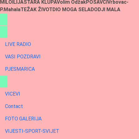
MILO
ILIJA
STARA KLUPA
Volim Odžak
POSAVCI
Vrbovac-
P.Mahala
TEŽAK ŽIVOT
DIO MOGA SELA
DODJI MALA
LIVE RADIO
VASI POZDRAVI
PJESMARICA
VICEVI
Contact
FOTO GALERIJA
VIJESTI-SPORT-SVIJET