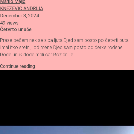
Marko Majic
KNEZEVIC ANDRIJA
December 8, 2024
49 views
Četvrto unuče
Prase pečem nek se sipa ljuta Djed sam posto po četvrti puta
Imal itko sretniji od mene Djed sam posto od ćerke rođene
Dođe unuk dođe mali car Božićni je…
Continue reading