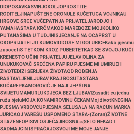
DIO
POSAVKA
SVINJOKOLJ
OPROSTITE
RODITELJI
NAPUŠTENE ORONULE KUĆE
TUGA VOJNIKA
U
HRGOVE SRCE VUČE
PATNJA PRIJATELJA
RODJO I
YAMAHA
STARA KRČMA
KOD MARE
BOZE MOJ
KOLIKO
PUTA
NAŠIMA U TUDJINI
SJECANJE NA OCA
PRST U
OKO
PRIJATELJI I KUMOVI
ODOŠE MI GOLUBICE
Kako pjesmu
zapoceti
S TETKOM KROZ PUBERTET
KAD SE SVOJOJ KUĆI
KRENE
STO UČINI PRIJATELJU
JELA
VIOLINA ZA
UNUKU
KOVAČ SREĆE
NA PAPIRU PJESME MI UMIRU
EH
ZIVOTE
DIZI SE
RIJEKA ŽIVOTA
OD ROÐENJA
RASTAVLJENI
LJUBAV KRAJ BOSUTA
STARA
KUĆA
REPKA
MOROVIĆ JE NAJLJEPŠI NA
SVIJETU
MAMURLUK
DJECA BEZ LJUBAVI
Zasadit cu jednu
ružu bjelu
MOJA KONA
MIROVINU ČEKAM
Moj život
KNEGINA
PJESMA VRBOVCU
PJESMA SELU
SALA NA RACUN MARKA
JURICA
OJ VAREŠU USPOMENO STARA-(Zoran)
ŽIVOTNE
STAZE
NEOPISIVI OSJEĆAJI
BOSNA￼
SELO NEKAD I
SAD
MAJCIN ISPRAĆAJ
OSVOJI ME MOJE JANJE