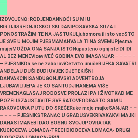
IZDVOJENO:
RODJENDAN
NOĆI SU MI U
BIRTIJI
SREDNJOŠKOLSKI DANI
POSAVSKA SUZA I
PONOS
TRAŽIM TE NA JASTUKU
Ljubomora ili sto vec
STO
JE SVE U MOJIM PJESMAMA
HVALA TI NA SVEMU
Pjesma
majci
MOŽDA ONA SANJA ISTO
Napusteno ognjiste
IDI IDI
AL BEZ MENE
Vicevi
VEĆ GODINA EVO IMA
SANJAR – – – – –
– PJESNIK
Da se ne zaboravi
Četvrto unuče
RIJEKA SAVA
TRI
ANĐELA
U DUŠI BUDI UVJEK DJETE
KIŠNI
DAN
VAKCINISAN
DUGONJIVSKI ADVENT
BOJA
LJUBAVI
LIJEPA JE KO SAN
TUDJINA
NEMA VIŠE
VREMENA
GLASAJ ROĐO
SVE PROLAZI PA I ŽIVOT
KAD ME
POZELIS
ZAUSTAVITE SVE RATOVE
ODRASTO SAM U
RAKOVCU
NA PUTU DO SREĆE
Ruke moje majke
SANJAR – –
– – – – PJESNIK
STRANAC U GRADU
SVEKRIVA
KAKVI MAJKI
DANAS IMA
NEBI DAO BOSNU SVOJU
POVRATAK
KUCI
OCEVA LOMACA-TRECI DIO
OCEVA LOMACA- DRUGI
DIO
OCEVA LOMACA-PRVI