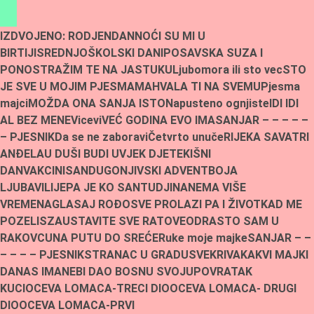
Skip
to
IZDVOJENO:
RODJENDAN
NOĆI SU MI U
content
BIRTIJI
SREDNJOŠKOLSKI DANI
POSAVSKA SUZA I
PONOS
TRAŽIM TE NA JASTUKU
Ljubomora ili sto vec
STO
JE SVE U MOJIM PJESMAMA
HVALA TI NA SVEMU
Pjesma
majci
MOŽDA ONA SANJA ISTO
Napusteno ognjiste
IDI IDI
AL BEZ MENE
Vicevi
VEĆ GODINA EVO IMA
SANJAR – – – – –
– PJESNIK
Da se ne zaboravi
Četvrto unuče
RIJEKA SAVA
TRI
ANĐELA
U DUŠI BUDI UVJEK DJETE
KIŠNI
DAN
VAKCINISAN
DUGONJIVSKI ADVENT
BOJA
LJUBAVI
LIJEPA JE KO SAN
TUDJINA
NEMA VIŠE
VREMENA
GLASAJ ROĐO
SVE PROLAZI PA I ŽIVOT
KAD ME
POZELIS
ZAUSTAVITE SVE RATOVE
ODRASTO SAM U
RAKOVCU
NA PUTU DO SREĆE
Ruke moje majke
SANJAR – –
– – – – PJESNIK
STRANAC U GRADU
SVEKRIVA
KAKVI MAJKI
DANAS IMA
NEBI DAO BOSNU SVOJU
POVRATAK
KUCI
OCEVA LOMACA-TRECI DIO
OCEVA LOMACA- DRUGI
DIO
OCEVA LOMACA-PRVI