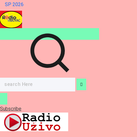
SP 2026
Search
for:
Subscribe