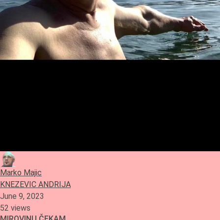
Marko Majic
KNEZEVIC ANDRIJA
June 9, 2023
52 views
MIROVINU ČEKAM