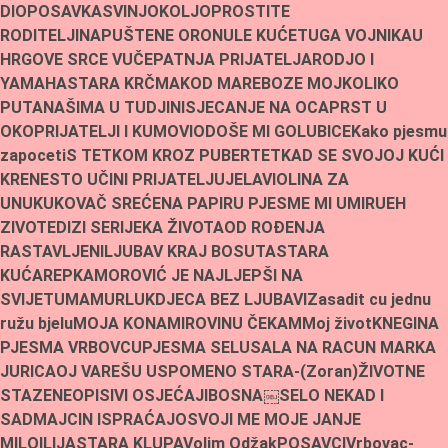
DIO
POSAVKA
SVINJOKOLJ
OPROSTITE
RODITELJI
NAPUŠTENE ORONULE KUĆE
TUGA VOJNIKA
U
HRGOVE SRCE VUČE
PATNJA PRIJATELJA
RODJO I
YAMAHA
STARA KRČMA
KOD MARE
BOZE MOJ
KOLIKO
PUTA
NAŠIMA U TUDJINI
SJECANJE NA OCA
PRST U
OKO
PRIJATELJI I KUMOVI
ODOŠE MI GOLUBICE
Kako pjesmu
zapoceti
S TETKOM KROZ PUBERTET
KAD SE SVOJOJ KUĆI
KRENE
STO UČINI PRIJATELJU
JELA
VIOLINA ZA
UNUKU
KOVAČ SREĆE
NA PAPIRU PJESME MI UMIRU
EH
ZIVOTE
DIZI SE
RIJEKA ŽIVOTA
OD ROÐENJA
RASTAVLJENI
LJUBAV KRAJ BOSUTA
STARA
KUĆA
REPKA
MOROVIĆ JE NAJLJEPŠI NA
SVIJETU
MAMURLUK
DJECA BEZ LJUBAVI
Zasadit cu jednu
ružu bjelu
MOJA KONA
MIROVINU ČEKAM
Moj život
KNEGINA
PJESMA VRBOVCU
PJESMA SELU
SALA NA RACUN MARKA
JURICA
OJ VAREŠU USPOMENO STARA-(Zoran)
ŽIVOTNE
STAZE
NEOPISIVI OSJEĆAJI
BOSNA￼
SELO NEKAD I
SAD
MAJCIN ISPRAĆAJ
OSVOJI ME MOJE JANJE
MILO
ILIJA
STARA KLUPA
Volim Odžak
POSAVCI
Vrbovac-