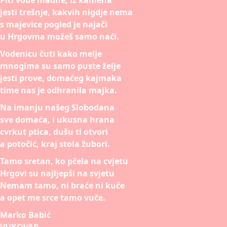
Piti vode hladne, iz kamena
jesti trešnje, kakvih nigdje nema
s majevice pogled je najači
u Hrgovma možeš samo naći.
Vodenicu čuti kako melje
mnogima su samo puste želje
jesti prove, domaćeg kajmaka
time nas je odhranila majka.
Na imanju našeg Slobodana
sve domaća, i ukusna hrana
cvrkut ptica, dušu ti otvori
a potočić, kraj stola žubori.
Tamo sretan, ko pčela na cvjetu
Hrgovi su najljepši na svjetu
Nemam tamo, ni braće ni kuće
a opet me srce tamo vuče.
Marko Babić