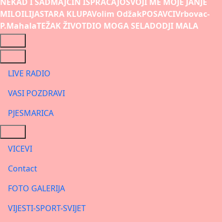
NEKAD I SAD
MAJCIN ISPRAĆAJ
OSVOJI ME MOJE JANJE
MILO
ILIJA
STARA KLUPA
Volim Odžak
POSAVCI
Vrbovac-
P.Mahala
TEŽAK ŽIVOT
DIO MOGA SELA
DODJI MALA
LIVE RADIO
VASI POZDRAVI
PJESMARICA
VICEVI
Contact
FOTO GALERIJA
VIJESTI-SPORT-SVIJET