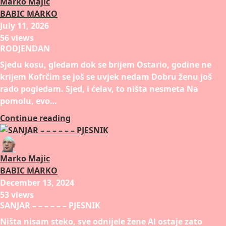
Marko Majic
BABIC MARKO
July 11, 2026
56 views
RODJENDAN
Sjedu kosu, gledam dok se brijem Ostario, godine ne
krijem Kofrčim se još se uvjek nedam Dobru ženu još
rado pogledam. Sjed, i ćelav, to ništa nesmeta Na
pomolu, evo…
Continue reading
Marko Majic
BABIC MARKO
December 13, 2024
53 views
SANJAR – – – – – – PJESNIK
Ništa nisam steko, sve odnijele žene Al ostaje zato