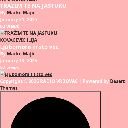
TRAŽIM TE NA JASTUKU
By
Marko Majic
January 21, 2025
60 views
KOVACEVIC ILIJA
Ljubomora ili sto vec
By
Marko Majic
January 13, 2025
57 views
Copyright © 2026 RADIO VRBOVAC | Powered by
Desert
Themes