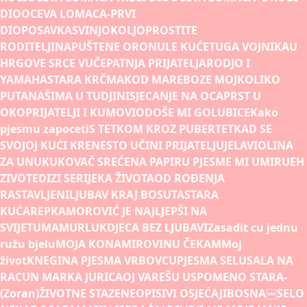
DIO
OCEVA LOMACA-PRVI
DIO
POSAVKA
SVINJOKOLJ
OPROSTITE
RODITELJI
NAPUŠTENE ORONULE KUĆE
TUGA VOJNIKA
U
HRGOVE SRCE VUČE
PATNJA PRIJATELJA
RODJO I
YAMAHA
STARA KRČMA
KOD MARE
BOZE MOJ
KOLIKO
PUTA
NAŠIMA U TUDJINI
SJECANJE NA OCA
PRST U
OKO
PRIJATELJI I KUMOVI
ODOŠE MI GOLUBICE
Kako
pjesmu zapoceti
S TETKOM KROZ PUBERTET
KAD SE
SVOJOJ KUĆI KRENE
STO UČINI PRIJATELJU
JELA
VIOLINA
ZA UNUKU
KOVAČ SREĆE
NA PAPIRU PJESME MI UMIRU
EH
ZIVOTE
DIZI SE
RIJEKA ŽIVOTA
OD ROÐENJA
RASTAVLJENI
LJUBAV KRAJ BOSUTA
STARA
KUĆA
REPKA
MOROVIĆ JE NAJLJEPŠI NA
SVIJETU
MAMURLUK
DJECA BEZ LJUBAVI
Zasadit cu jednu
ružu bjelu
MOJA KONA
MIROVINU ČEKAM
Moj
život
KNEGINA PJESMA VRBOVCU
PJESMA SELU
SALA NA
RACUN MARKA JURICA
OJ VAREŠU USPOMENO STARA-
(Zoran)
ŽIVOTNE STAZE
NEOPISIVI OSJEĆAJI
BOSNA￼
SELO