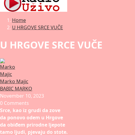
Home
U HRGOVE SRCE VUČE
U HRGOVE SRCE VUČE
Marko Majic
BABIC MARKO
November 10, 2023
0 Comments
Srce, kao iz grudi da zove
da ponovo odem u Hrgove
da obiđem prirodne ljepote
tamo ljudi, pjevaju do stote.