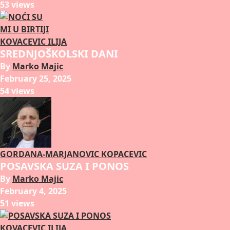
53 views
KOVACEVIC ILIJA
SREDNJOŠKOLSKI DANI
By
Marko Majic
February 25, 2025
54 views
GORDANA-MARJANOVIC KOPACEVIC
POSAVSKA SUZA I PONOS
By
Marko Majic
February 4, 2025
51 views
KOVACEVIC ILIJA