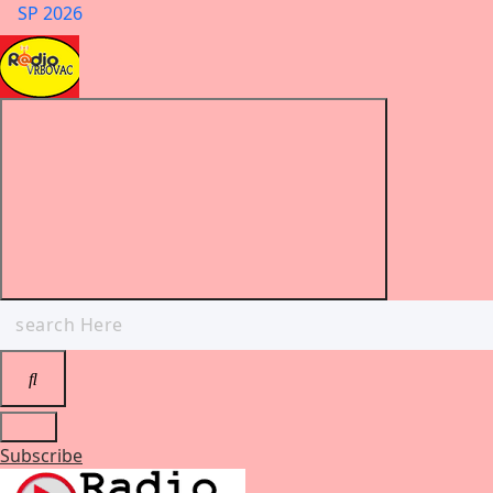
SP 2026
Search
for:
Subscribe