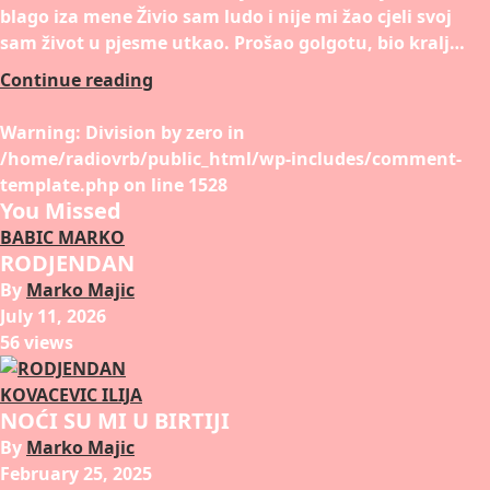
blago iza mene Živio sam ludo i nije mi žao cjeli svoj
sam život u pjesme utkao. Prošao golgotu, bio kralj…
Continue reading
Warning
: Division by zero in
/home/radiovrb/public_html/wp-includes/comment-
template.php
on line
1528
You Missed
BABIC MARKO
RODJENDAN
By
Marko Majic
July 11, 2026
56 views
KOVACEVIC ILIJA
NOĆI SU MI U BIRTIJI
By
Marko Majic
February 25, 2025