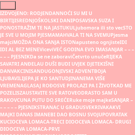
Skip
to
IZDVOJENO:
RODJENDAN
NOĆI SU MI U
content
BIRTIJI
SREDNJOŠKOLSKI DANI
POSAVSKA SUZA I
PONOS
TRAŽIM TE NA JASTUKU
Ljubomora ili sto vec
STO
JE SVE U MOJIM PJESMAMA
HVALA TI NA SVEMU
Pjesma
majci
MOŽDA ONA SANJA ISTO
Napusteno ognjiste
IDI
IDI AL BEZ MENE
Vicevi
VEĆ GODINA EVO IMA
SANJAR – – –
– – – PJESNIK
Da se ne zaboravi
Četvrto unuče
RIJEKA
SAVA
TRI ANĐELA
U DUŠI BUDI UVJEK DJETE
KIŠNI
DAN
VAKCINISAN
DUGONJIVSKI ADVENT
BOJA
LJUBAVI
LIJEPA JE KO SAN
TUDJINA
NEMA VIŠE
VREMENA
GLASAJ ROĐO
SVE PROLAZI PA I ŽIVOT
KAD ME
POZELIS
ZAUSTAVITE SVE RATOVE
ODRASTO SAM U
RAKOVCU
NA PUTU DO SREĆE
Ruke moje majke
SANJAR –
– – – – – PJESNIK
STRANAC U GRADU
SVEKRIVA
KAKVI
MAJKI DANAS IMA
NEBI DAO BOSNU SVOJU
POVRATAK
KUCI
OCEVA LOMACA-TRECI DIO
OCEVA LOMACA- DRUGI
DIO
OCEVA LOMACA-PRVI