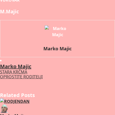
VUKOVAR
M.Majic
Marko Majic
Marko Majic
STARA KRČMA
Post
OPROSTITE RODITELJI
navigation
Related Posts