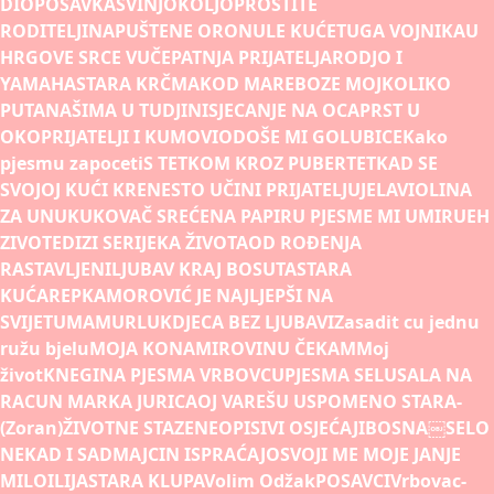
DIO
POSAVKA
SVINJOKOLJ
OPROSTITE
RODITELJI
NAPUŠTENE ORONULE KUĆE
TUGA VOJNIKA
U
HRGOVE SRCE VUČE
PATNJA PRIJATELJA
RODJO I
YAMAHA
STARA KRČMA
KOD MARE
BOZE MOJ
KOLIKO
PUTA
NAŠIMA U TUDJINI
SJECANJE NA OCA
PRST U
OKO
PRIJATELJI I KUMOVI
ODOŠE MI GOLUBICE
Kako
pjesmu zapoceti
S TETKOM KROZ PUBERTET
KAD SE
SVOJOJ KUĆI KRENE
STO UČINI PRIJATELJU
JELA
VIOLINA
ZA UNUKU
KOVAČ SREĆE
NA PAPIRU PJESME MI UMIRU
EH
ZIVOTE
DIZI SE
RIJEKA ŽIVOTA
OD ROÐENJA
RASTAVLJENI
LJUBAV KRAJ BOSUTA
STARA
KUĆA
REPKA
MOROVIĆ JE NAJLJEPŠI NA
SVIJETU
MAMURLUK
DJECA BEZ LJUBAVI
Zasadit cu jednu
ružu bjelu
MOJA KONA
MIROVINU ČEKAM
Moj
život
KNEGINA PJESMA VRBOVCU
PJESMA SELU
SALA NA
RACUN MARKA JURICA
OJ VAREŠU USPOMENO STARA-
(Zoran)
ŽIVOTNE STAZE
NEOPISIVI OSJEĆAJI
BOSNA￼
SELO
NEKAD I SAD
MAJCIN ISPRAĆAJ
OSVOJI ME MOJE JANJE
MILO
ILIJA
STARA KLUPA
Volim Odžak
POSAVCI
Vrbovac-