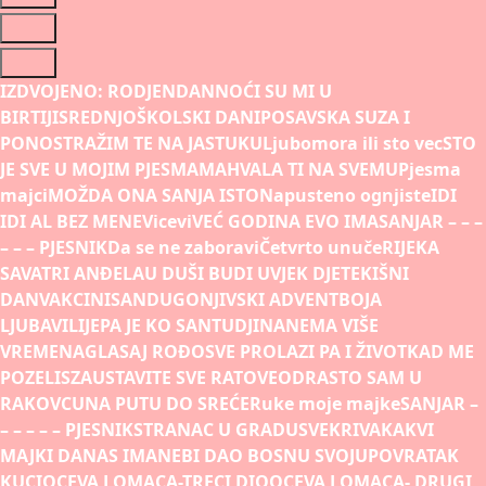
IZDVOJENO:
RODJENDAN
NOĆI SU MI U
BIRTIJI
SREDNJOŠKOLSKI DANI
POSAVSKA SUZA I
PONOS
TRAŽIM TE NA JASTUKU
Ljubomora ili sto vec
STO
JE SVE U MOJIM PJESMAMA
HVALA TI NA SVEMU
Pjesma
majci
MOŽDA ONA SANJA ISTO
Napusteno ognjiste
IDI
IDI AL BEZ MENE
Vicevi
VEĆ GODINA EVO IMA
SANJAR – – –
– – – PJESNIK
Da se ne zaboravi
Četvrto unuče
RIJEKA
SAVA
TRI ANĐELA
U DUŠI BUDI UVJEK DJETE
KIŠNI
DAN
VAKCINISAN
DUGONJIVSKI ADVENT
BOJA
LJUBAVI
LIJEPA JE KO SAN
TUDJINA
NEMA VIŠE
VREMENA
GLASAJ ROĐO
SVE PROLAZI PA I ŽIVOT
KAD ME
POZELIS
ZAUSTAVITE SVE RATOVE
ODRASTO SAM U
RAKOVCU
NA PUTU DO SREĆE
Ruke moje majke
SANJAR –
– – – – – PJESNIK
STRANAC U GRADU
SVEKRIVA
KAKVI
MAJKI DANAS IMA
NEBI DAO BOSNU SVOJU
POVRATAK
KUCI
OCEVA LOMACA-TRECI DIO
OCEVA LOMACA- DRUGI