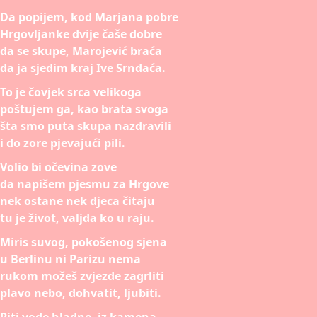
Da popijem, kod Marjana pobre
Hrgovljanke dvije čaše dobre
da se skupe, Marojević braća
da ja sjedim kraj Ive Srndaća.
To je čovjek srca velikoga
poštujem ga, kao brata svoga
šta smo puta skupa nazdravili
i do zore pjevajući pili.
Volio bi očevina zove
da napišem pjesmu za Hrgove
nek ostane nek djeca čitaju
tu je život, valjda ko u raju.
Miris suvog, pokošenog sjena
u Berlinu ni Parizu nema
rukom možeš zvjezde zagrliti
plavo nebo, dohvatit, ljubiti.