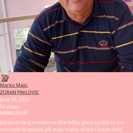
Marko Majic
ZORAN PAVLOVIC
June 20, 2023
51 views
MAMURLUK
Jutros mi se iz kreveta ne diže teška glava spušta se sve
niže volio bi spavati još malo makar bi me i života stalo