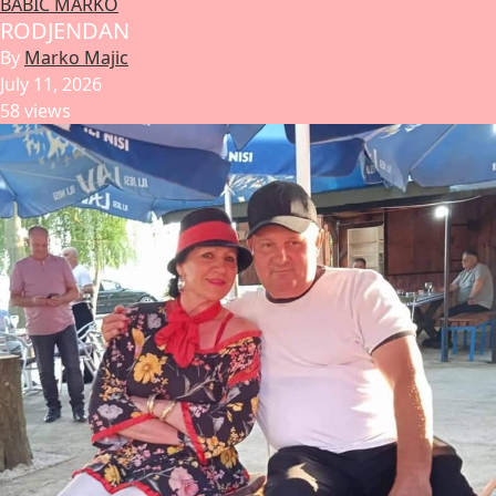
BABIC MARKO
RODJENDAN
By
Marko Majic
July 11, 2026
58 views