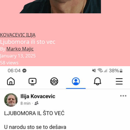
KOVACEVIC ILIJA
Ljubomora ili sto vec
By
Marko Majic
January 13, 2025
58 views