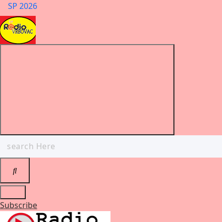
SP 2026
Search
for:
Subscribe