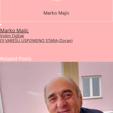
Marko Majic
Marko Majic
Volim Odžak
Post
OJ VAREŠU USPOMENO STARA-(Zoran)
navigation
Related Posts