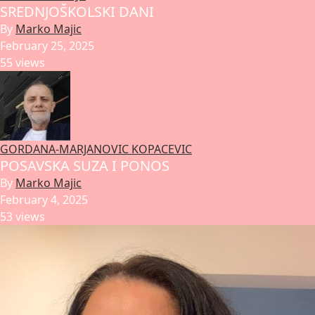
SREDNJOŠKOLSKI DANI
By
Marko Majic
February 25, 2025
55 views
GORDANA-MARJANOVIC KOPACEVIC
POSAVSKA SUZA I PONOS
By
Marko Majic
February 4, 2025
53 views