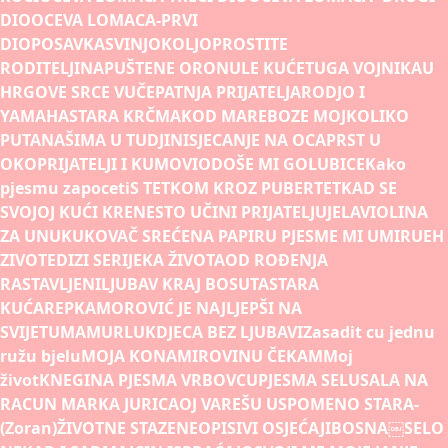
DIO
OCEVA LOMACA-PRVI
DIO
POSAVKA
SVINJOKOLJ
OPROSTITE
RODITELJI
NAPUŠTENE ORONULE KUĆE
TUGA VOJNIKA
U
HRGOVE SRCE VUČE
PATNJA PRIJATELJA
RODJO I
YAMAHA
STARA KRČMA
KOD MARE
BOZE MOJ
KOLIKO
PUTA
NAŠIMA U TUDJINI
SJECANJE NA OCA
PRST U
OKO
PRIJATELJI I KUMOVI
ODOŠE MI GOLUBICE
Kako
pjesmu zapoceti
S TETKOM KROZ PUBERTET
KAD SE
SVOJOJ KUĆI KRENE
STO UČINI PRIJATELJU
JELA
VIOLINA
ZA UNUKU
KOVAČ SREĆE
NA PAPIRU PJESME MI UMIRU
EH
ZIVOTE
DIZI SE
RIJEKA ŽIVOTA
OD ROÐENJA
RASTAVLJENI
LJUBAV KRAJ BOSUTA
STARA
KUĆA
REPKA
MOROVIĆ JE NAJLJEPŠI NA
SVIJETU
MAMURLUK
DJECA BEZ LJUBAVI
Zasadit cu jednu
ružu bjelu
MOJA KONA
MIROVINU ČEKAM
Moj
život
KNEGINA PJESMA VRBOVCU
PJESMA SELU
SALA NA
RACUN MARKA JURICA
OJ VAREŠU USPOMENO STARA-
(Zoran)
ŽIVOTNE STAZE
NEOPISIVI OSJEĆAJI
BOSNA￼
SELO