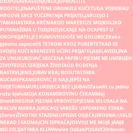
DIO
POSAVKA
SVINJOKOLJ
OPROSTITE
RODITELJI
NAPUŠTENE ORONULE KUĆE
TUGA VOJNIKA
U
HRGOVE SRCE VUČE
PATNJA PRIJATELJA
RODJO I
YAMAHA
STARA KRČMA
KOD MARE
BOZE MOJ
KOLIKO
PUTA
NAŠIMA U TUDJINI
SJECANJE NA OCA
PRST U
OKO
PRIJATELJI I KUMOVI
ODOŠE MI GOLUBICE
Kako
pjesmu zapoceti
S TETKOM KROZ PUBERTET
KAD SE
SVOJOJ KUĆI KRENE
STO UČINI PRIJATELJU
JELA
VIOLINA
ZA UNUKU
KOVAČ SREĆE
NA PAPIRU PJESME MI UMIRU
EH
ZIVOTE
DIZI SE
RIJEKA ŽIVOTA
OD ROÐENJA
RASTAVLJENI
LJUBAV KRAJ BOSUTA
STARA
KUĆA
REPKA
MOROVIĆ JE NAJLJEPŠI NA
SVIJETU
MAMURLUK
DJECA BEZ LJUBAVI
Zasadit cu jednu
ružu bjelu
MOJA KONA
MIROVINU ČEKAM
Moj
život
KNEGINA PJESMA VRBOVCU
PJESMA SELU
SALA NA
RACUN MARKA JURICA
OJ VAREŠU USPOMENO STARA-
(Zoran)
ŽIVOTNE STAZE
NEOPISIVI OSJEĆAJI
BOSNA￼
SELO
NEKAD I SAD
MAJCIN ISPRAĆAJ
OSVOJI ME MOJE JANJE
MILO
ILIJA
STARA KLUPA
Volim Odžak
POSAVCI
Vrbovac-