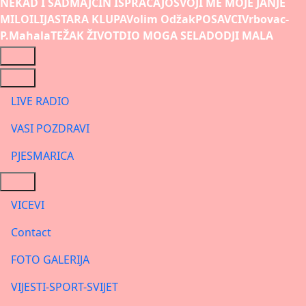
NEKAD I SAD
MAJCIN ISPRAĆAJ
OSVOJI ME MOJE JANJE
MILO
ILIJA
STARA KLUPA
Volim Odžak
POSAVCI
Vrbovac-
P.Mahala
TEŽAK ŽIVOT
DIO MOGA SELA
DODJI MALA
LIVE RADIO
VASI POZDRAVI
PJESMARICA
VICEVI
Contact
FOTO GALERIJA
VIJESTI-SPORT-SVIJET