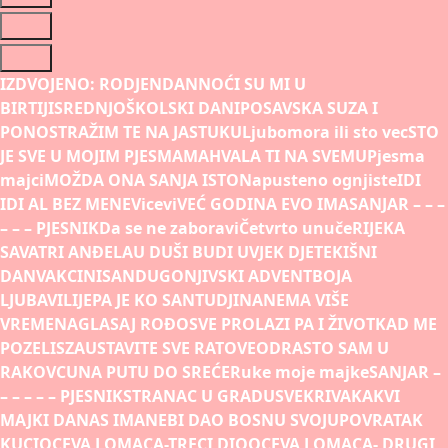
IZDVOJENO:
RODJENDAN
NOĆI SU MI U
BIRTIJI
SREDNJOŠKOLSKI DANI
POSAVSKA SUZA I
PONOS
TRAŽIM TE NA JASTUKU
Ljubomora ili sto vec
STO
JE SVE U MOJIM PJESMAMA
HVALA TI NA SVEMU
Pjesma
majci
MOŽDA ONA SANJA ISTO
Napusteno ognjiste
IDI
IDI AL BEZ MENE
Vicevi
VEĆ GODINA EVO IMA
SANJAR – – –
– – – PJESNIK
Da se ne zaboravi
Četvrto unuče
RIJEKA
SAVA
TRI ANĐELA
U DUŠI BUDI UVJEK DJETE
KIŠNI
DAN
VAKCINISAN
DUGONJIVSKI ADVENT
BOJA
LJUBAVI
LIJEPA JE KO SAN
TUDJINA
NEMA VIŠE
VREMENA
GLASAJ ROĐO
SVE PROLAZI PA I ŽIVOT
KAD ME
POZELIS
ZAUSTAVITE SVE RATOVE
ODRASTO SAM U
RAKOVCU
NA PUTU DO SREĆE
Ruke moje majke
SANJAR –
– – – – – PJESNIK
STRANAC U GRADU
SVEKRIVA
KAKVI
MAJKI DANAS IMA
NEBI DAO BOSNU SVOJU
POVRATAK
KUCI
OCEVA LOMACA-TRECI DIO
OCEVA LOMACA- DRUGI