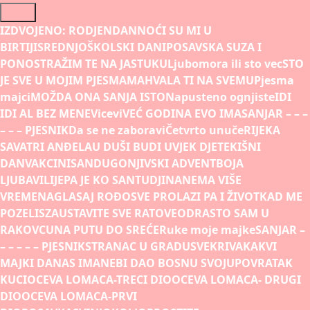
Skip
to
IZDVOJENO:
RODJENDAN
NOĆI SU MI U
content
BIRTIJI
SREDNJOŠKOLSKI DANI
POSAVSKA SUZA I
PONOS
TRAŽIM TE NA JASTUKU
Ljubomora ili sto vec
STO
JE SVE U MOJIM PJESMAMA
HVALA TI NA SVEMU
Pjesma
majci
MOŽDA ONA SANJA ISTO
Napusteno ognjiste
IDI
IDI AL BEZ MENE
Vicevi
VEĆ GODINA EVO IMA
SANJAR – – –
– – – PJESNIK
Da se ne zaboravi
Četvrto unuče
RIJEKA
SAVA
TRI ANĐELA
U DUŠI BUDI UVJEK DJETE
KIŠNI
DAN
VAKCINISAN
DUGONJIVSKI ADVENT
BOJA
LJUBAVI
LIJEPA JE KO SAN
TUDJINA
NEMA VIŠE
VREMENA
GLASAJ ROĐO
SVE PROLAZI PA I ŽIVOT
KAD ME
POZELIS
ZAUSTAVITE SVE RATOVE
ODRASTO SAM U
RAKOVCU
NA PUTU DO SREĆE
Ruke moje majke
SANJAR –
– – – – – PJESNIK
STRANAC U GRADU
SVEKRIVA
KAKVI
MAJKI DANAS IMA
NEBI DAO BOSNU SVOJU
POVRATAK
KUCI
OCEVA LOMACA-TRECI DIO
OCEVA LOMACA- DRUGI
DIO
OCEVA LOMACA-PRVI