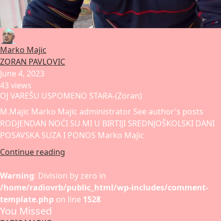
Marko Majic
ZORAN PAVLOVIC
June 4, 2023
43 views
OJ VAREŠU USPOMENO STARA-(Zoran)
M.Majic Marko Majic administrator See author's posts
RODJENDAN NOĆI SU MI U BIRTIJI SREDNJOŠKOLSKI DANI
POSAVSKA SUZA I PONOS Marko Majic
Continue reading
Warning
: Division by zero in
/home/radiovrb/public_html/wp-includes/comment-
template.php
on line
1528
You Missed