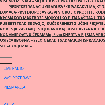
VIŠE VREMENA
GLASAJ ROĐO
SVE PROLAZI PA I ŽIVOT
KAD
– – – PJESNIK
STRANAC U GRADU
SVEKRIVA
KAKVI MAJKI 
LOMACA-PRVI DIO
POSAVKA
SVINJOKOLJ
OPROSTITE RODI
KRČMA
KOD MARE
BOZE MOJ
KOLIKO PUTA
NAŠIMA U TUD
PUBERTET
KAD SE SVOJOJ KUĆI KRENE
STO UČINI PRIJATE
ROÐENJA RASTAVLJENI
LJUBAV KRAJ BOSUTA
STARA KUĆA
KONA
MIROVINU ČEKAM
Moj život
KNEGINA PJESMA VRB
OSJEĆAJI
BOSNA￼
SELO NEKAD I SAD
MAJCIN ISPRAĆAJ
OS
SELA
DODJI MALA
LIVE RADIO
VASI POZDRAVI
PJESMARICA
VICEVI