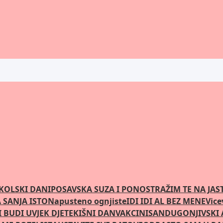
KOLSKI DANI
POSAVSKA SUZA I PONOS
TRAŽIM TE NA JA
SANJA ISTO
Napusteno ognjiste
IDI IDI AL BEZ MENE
Vice
 BUDI UVJEK DJETE
KIŠNI DAN
VAKCINISAN
DUGONJIVSKI