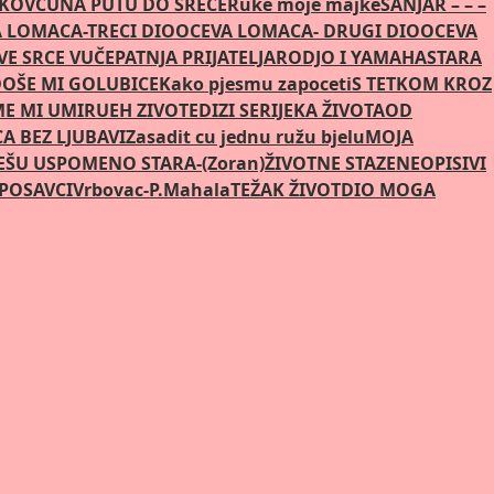
AKOVCU
NA PUTU DO SREĆE
Ruke moje majke
SANJAR – – –
 LOMACA-TRECI DIO
OCEVA LOMACA- DRUGI DIO
OCEVA
E SRCE VUČE
PATNJA PRIJATELJA
RODJO I YAMAHA
STARA
OŠE MI GOLUBICE
Kako pjesmu zapoceti
S TETKOM KROZ
ME MI UMIRU
EH ZIVOTE
DIZI SE
RIJEKA ŽIVOTA
OD
CA BEZ LJUBAVI
Zasadit cu jednu ružu bjelu
MOJA
EŠU USPOMENO STARA-(Zoran)
ŽIVOTNE STAZE
NEOPISIVI
POSAVCI
Vrbovac-P.Mahala
TEŽAK ŽIVOT
DIO MOGA