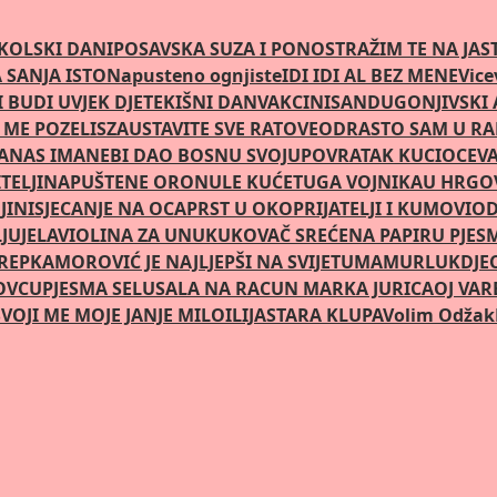
KOLSKI DANI
POSAVSKA SUZA I PONOS
TRAŽIM TE NA JA
SANJA ISTO
Napusteno ognjiste
IDI IDI AL BEZ MENE
Vice
 BUDI UVJEK DJETE
KIŠNI DAN
VAKCINISAN
DUGONJIVSKI
 ME POZELIS
ZAUSTAVITE SVE RATOVE
ODRASTO SAM U R
DANAS IMA
NEBI DAO BOSNU SVOJU
POVRATAK KUCI
OCEVA
TELJI
NAPUŠTENE ORONULE KUĆE
TUGA VOJNIKA
U HRGOV
JINI
SJECANJE NA OCA
PRST U OKO
PRIJATELJI I KUMOVI
OD
LJU
JELA
VIOLINA ZA UNUKU
KOVAČ SREĆE
NA PAPIRU PJES
REPKA
MOROVIĆ JE NAJLJEPŠI NA SVIJETU
MAMURLUK
DJE
OVCU
PJESMA SELU
SALA NA RACUN MARKA JURICA
OJ VAR
VOJI ME MOJE JANJE MILO
ILIJA
STARA KLUPA
Volim Odžak