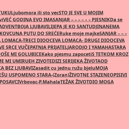
STUKU
Ljubomora ili sto vec
STO JE SVE U MOJIM
vi
VEĆ GODINA EVO IMA
SANJAR – – – – – – PJESNIK
Da se
 ADVENT
BOJA LJUBAVI
LIJEPA JE KO SAN
TUDJINA
NEMA
AKOVCU
NA PUTU DO SREĆE
Ruke moje majke
SANJAR – – –
 LOMACA-TRECI DIO
OCEVA LOMACA- DRUGI DIO
OCEVA
E SRCE VUČE
PATNJA PRIJATELJA
RODJO I YAMAHA
STARA
OŠE MI GOLUBICE
Kako pjesmu zapoceti
S TETKOM KROZ
ME MI UMIRU
EH ZIVOTE
DIZI SE
RIJEKA ŽIVOTA
OD
CA BEZ LJUBAVI
Zasadit cu jednu ružu bjelu
MOJA
EŠU USPOMENO STARA-(Zoran)
ŽIVOTNE STAZE
NEOPISIVI
POSAVCI
Vrbovac-P.Mahala
TEŽAK ŽIVOT
DIO MOGA