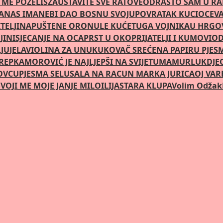
 ME POZELIS
ZAUSTAVITE SVE RATOVE
ODRASTO SAM U R
DANAS IMA
NEBI DAO BOSNU SVOJU
POVRATAK KUCI
OCEVA
TELJI
NAPUŠTENE ORONULE KUĆE
TUGA VOJNIKA
U HRGOV
JINI
SJECANJE NA OCA
PRST U OKO
PRIJATELJI I KUMOVI
OD
LJU
JELA
VIOLINA ZA UNUKU
KOVAČ SREĆE
NA PAPIRU PJES
REPKA
MOROVIĆ JE NAJLJEPŠI NA SVIJETU
MAMURLUK
DJE
OVCU
PJESMA SELU
SALA NA RACUN MARKA JURICA
OJ VAR
VOJI ME MOJE JANJE MILO
ILIJA
STARA KLUPA
Volim Odžak