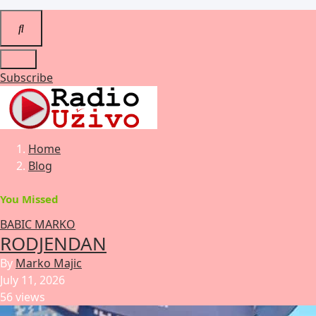
for:
Subscribe
Home
Blog
You Missed
BABIC MARKO
RODJENDAN
By
Marko Majic
July 11, 2026
56 views