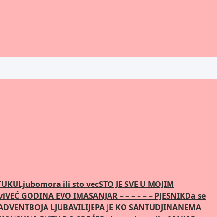
STUKU
Ljubomora ili sto vec
STO JE SVE U MOJIM
vi
VEĆ GODINA EVO IMA
SANJAR – – – – – – PJESNIK
Da se
 ADVENT
BOJA LJUBAVI
LIJEPA JE KO SAN
TUDJINA
NEMA